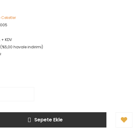
 Ceketler
3005
L + KDV
L (%5,00 havale indirimi)
!
Sepete Ekle