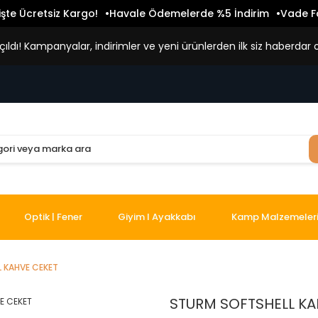
işte Ücretsiz Kargo!
Havale Ödemelerde %5 İndirim
Vade Fa
ldı! Kampanyalar, indirimler ve yeni ürünlerden ilk siz haberdar o
Optik | Fener
Giyim I Ayakkabı
Kamp Malzemeler
 KAHVE CEKET
STURM SOFTSHELL KA