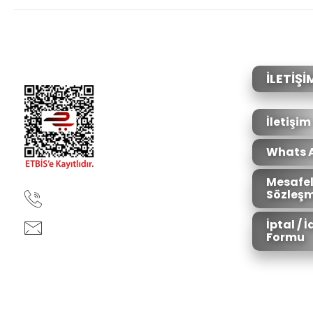
Ürün resmi kalitesiz, bozuk veya görüntülenemiyor.
Ürün açıklamasında eksik bilgiler bulunuyor.
Ürün bilgilerinde hatalar bulunuyor.
İLETİŞİ
Ürün fiyatı diğer sitelerden daha pahalı.
Bu ürüne benzer farklı alternatifler olmalı.
İletişim
Whats 
Mesafel
Sözleşm
90850 333 50 61
İptal / 
ankara@ziganaav.com
Formu