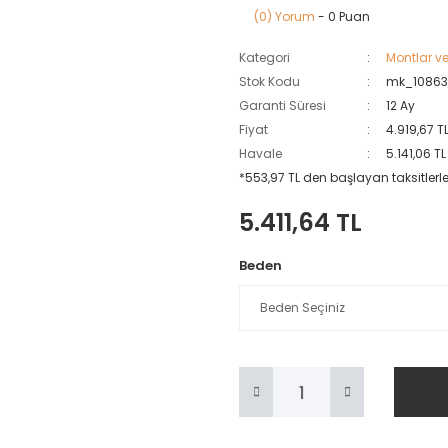
(0) Yorum
- 0 Puan
Kategori
Montlar ve
Stok Kodu
mk_1086
Garanti Süresi
12 Ay
Fiyat
4.919,67 T
Havale
5.141,06 T
*553,97 TL den başlayan taksitlerle
5.411,64 TL
Beden