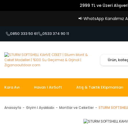
2999 TL ve Üzeri Alışver
📢
WhatsApp Kanalımız Açı
0850 333 50 61
0533 374 90 11
Kara Avı
Havalı I AirSoft
Atış & Taktik EKipmanları
Anasayfa
Giyim I Ayakkabı
Montlar ve Ceketler
STURM SOFTSHELL