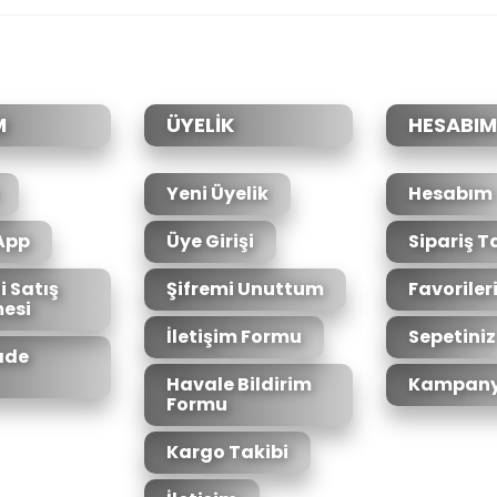
Bu ürüne ilk yorumu siz yapın!
Yorum Yaz
M
ÜYELİK
HESABIM
Yeni Üyelik
Hesabım
App
Üye Girişi
Sipariş T
i Satış
Şifremi Unuttum
Favoriler
esi
Gönder
İletişim Formu
Sepetiniz
İade
Havale Bildirim
Kampany
Formu
Kargo Takibi