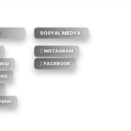
SOSYAL MEDYA
INSTAGRAM
akip
FACEBOOK
iniz
alar