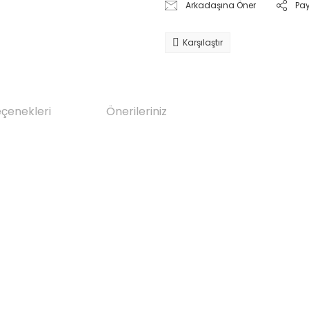
Arkadaşına Öner
Pa
Karşılaştır
eçenekleri
Önerileriniz
da yetersiz gördüğünüz noktaları öneri formunu kullanarak tarafımıza il