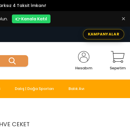
rksız 4 Taksit İmkanı!
✕
lun.
👉 Kanala Katıl
KAMPANYALAR
Hesabım
Sepetim
i
Dalış | Doğa Sporları
Balık Avı
HVE CEKET