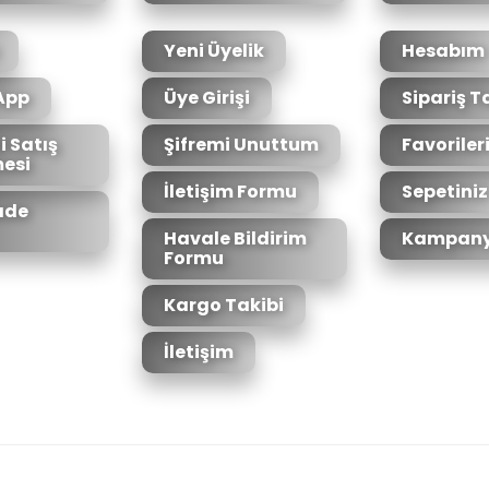
Yeni Üyelik
Hesabım
App
Üye Girişi
Sipariş T
i Satış
Şifremi Unuttum
Favoriler
esi
Gönder
İletişim Formu
Sepetiniz
İade
Havale Bildirim
Kampany
Formu
Kargo Takibi
İletişim
6bit SSL sertifikası ile korunmaktadır.