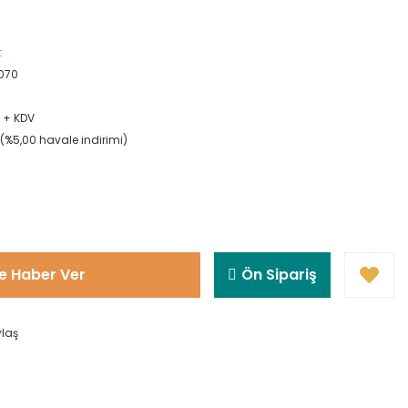
t
070
L + KDV
L (%5,00 havale indirimi)
e Haber Ver
Ön Sipariş
ylaş