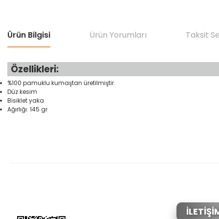
Ürün Bilgisi
Ürün Yorumları
Taksit S
Özellikleri:
%100 pamuklu kumaştan üretilmiştir.
Düz kesim
Bisiklet yaka
Ağırlığı: 145 gr
Bu ürünün fiyat bilgisi, resim, ürün açıklamalarında ve diğer konular
Görüş ve önerileriniz için teşekkür ederiz.
Ürün resmi kalitesiz, bozuk veya görüntülenemiyor.
Ürün açıklamasında eksik bilgiler bulunuyor.
Ürün bilgilerinde hatalar bulunuyor.
İLETİŞİ