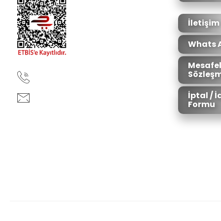
Ürün fiyatı diğer sitelerden daha pahalı.
Bu ürüne benzer farklı alternatifler olmalı.
İletişim
Whats 
Mesafel
Sözleşm
90850 333 50 61
İptal / 
ankara@ziganaav.com
Formu
Zigana Outdoor 2022 © Tüm Hakları Saklıdır. Kredi kartı bilgileriniz 25