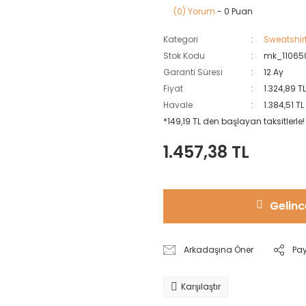
(0) Yorum
- 0 Puan
Kategori
Sweatshir
Stok Kodu
mk_11065
Garanti Süresi
12 Ay
Fiyat
1.324,89 T
Havale
1.384,51 T
*149,19 TL den başlayan taksitlerle!
1.457,38 TL
Gelinc
Arkadaşına Öner
Pa
Karşılaştır