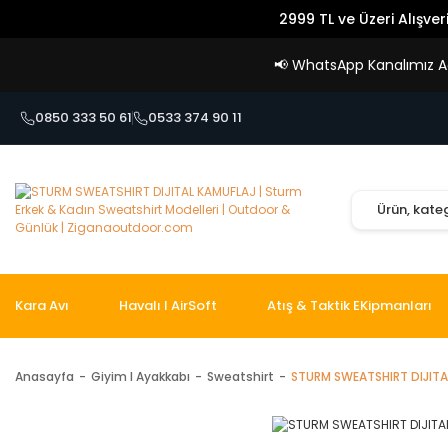
2999 TL ve Üzeri Alışver
📢
WhatsApp Kanalımız Açı
0850 333 50 61
0533 374 90 11
Kara Avı
Havalı I AirSoft
Atış & Taktik EKipmanları
Anasayfa
Giyim I Ayakkabı
Sweatshirt
STURM SWEATSHIRT DIJITA