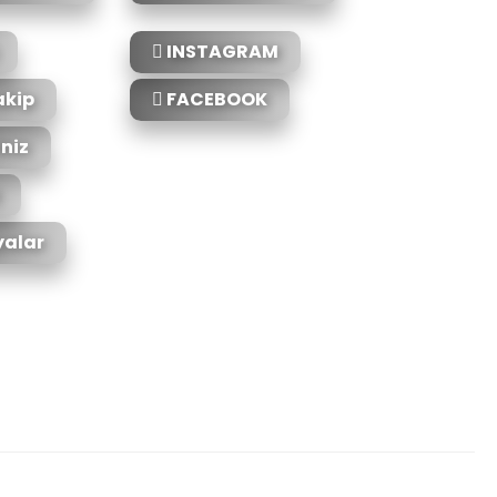
INSTAGRAM
akip
FACEBOOK
iniz
alar