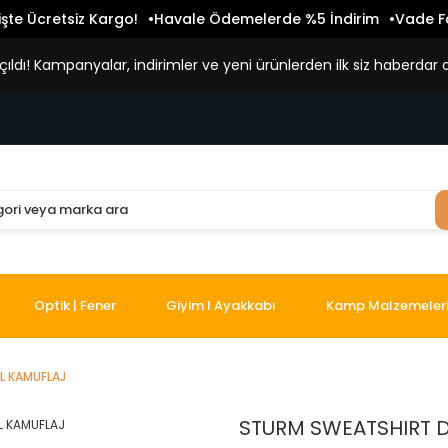
işte Ücretsiz Kargo!
Havale Ödemelerde %5 İndirim
Vade Fa
ldı! Kampanyalar, indirimler ve yeni ürünlerden ilk siz haberdar o
Optik | Fener
Giyim I Ayakkabı
Kamp Malzemeler
L KAMUFLAJ
STURM SWEATSHIRT D