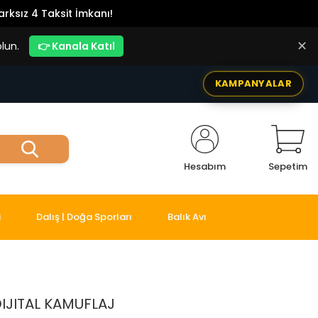
rksız 4 Taksit İmkanı!
✕
lun.
👉 Kanala Katıl
KAMPANYALAR
Hesabım
Sepetim
i
Dalış | Doğa Sporları
Balık Avı
IJITAL KAMUFLAJ