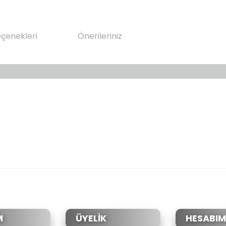
eçenekleri
Önerileriniz
da yetersiz gördüğünüz noktaları öneri formunu kullanarak tarafımıza il
Bu ürüne ilk yorumu siz yapın!
Yorum Yaz
M
ÜYELİK
HESABIM