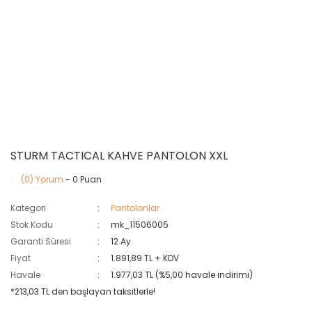
STURM TACTICAL KAHVE PANTOLON XXL
(0) Yorum
- 0 Puan
Kategori
Pantolonlar
Stok Kodu
mk_11506005
Garanti Süresi
12 Ay
Fiyat
1.891,89 TL + KDV
Havale
1.977,03 TL (%5,00 havale indirimi)
*213,03 TL den başlayan taksitlerle!