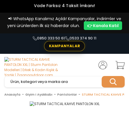
Vade Farksız 4 Taksit İmkanı!
📢
WhatsApp Kanalımız Açıldı! Kampanyalar, indirimler ve
yeni ürünlerden ilk siz haberdar olun.
👉 Kanala Katıl
0850 333 50 61
0533 374 90 11
KAMPANYALAR
Anasayfa
Giyim I Ayakkabı
Pantolonlar
STURM TACTICAL KAHVE PA