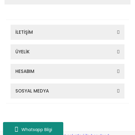
İLETİŞİM
ÜYELİK
HESABIM
SOSYAL MEDYA
Zigana Outdoor 2022 © Tüm Hakları Saklıdır. Kredi kartı bilgileriniz
256bit SSL sertifikası ile korunmaktadır.
Whatsapp Bilgi