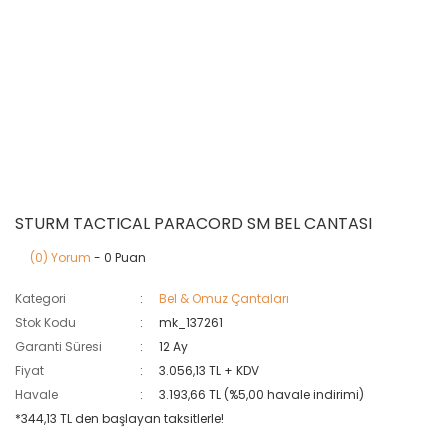
STURM TACTICAL PARACORD SM BEL CANTASI
(0) Yorum
- 0 Puan
Kategori
Bel & Omuz Çantaları
Stok Kodu
mk_137261
Garanti Süresi
12 Ay
Fiyat
3.056,13 TL + KDV
Havale
3.193,66 TL (%5,00 havale indirimi)
*344,13 TL den başlayan taksitlerle!