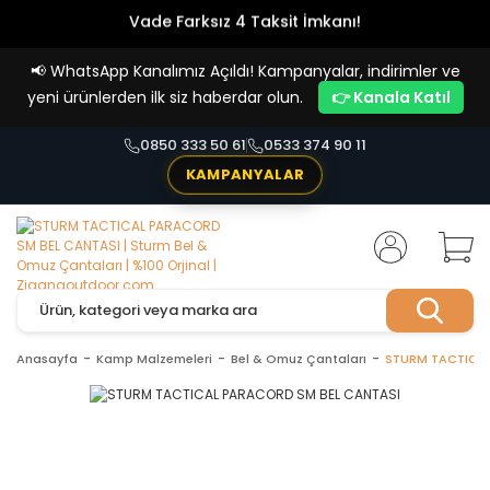
Vade Farksız 4 Taksit İmkanı!
📢
WhatsApp Kanalımız Açıldı! Kampanyalar, indirimler ve
yeni ürünlerden ilk siz haberdar olun.
👉 Kanala Katıl
0850 333 50 61
0533 374 90 11
KAMPANYALAR
Anasayfa
Kamp Malzemeleri
Bel & Omuz Çantaları
STURM TACTICAL