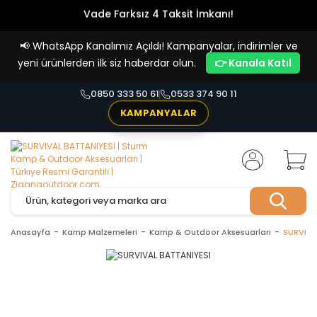
Vade Farksız 4 Taksit İmkanı!
📢
WhatsApp Kanalımız Açıldı! Kampanyalar, indirimler ve
yeni ürünlerden ilk siz haberdar olun.
👉 Kanala Katıl
0850 333 50 61
0533 374 90 11
KAMPANYALAR
Anasayfa
Kamp Malzemeleri
Kamp & Outdoor Aksesuarları
SURVIVA