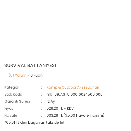
SURVIVAL BATTANIYESI
(0) Yorum
- 0 Puan
Kategori
Kamp & Outdoor Aksesuarları
Stok Kodu
mk_09.7.STU.00016024500.000
Garanti Süresi
12 Ay
Fiyat
529,20 TL + KDV
Havale
603,29 TL (%5,00 havale indirimi)
*65,01 TL den başlayan taksitlerle!