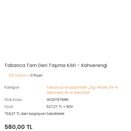
Tabanca Tam Deri Taşıma Kılıfı - Kahverengi
(0) Yorum
- 0 Puan
Kategori
Tabanca ve Şarjör Kılıfı
,
Zig-14 Kılıf
,
Px-9
Gen3 Kılıf
,
Px-9 Gen3 Kılıf
Stok Kodu
14QSY976NN
Fiyat
527,27 TL + KDV
*59,37 TL den başlayan taksitlerle!
580,00 TL