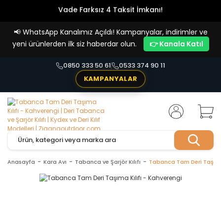
Vade Farksız 4 Taksit İmkanı!
📢
WhatsApp Kanalımız Açıldı! Kampanyalar, indirimler ve
yeni ürünlerden ilk siz haberdar olun.
👉 Kanala Katıl
0850 333 50 61
0533 374 90 11
KAMPANYALAR
Anasayfa
Kara Avı
Tabanca ve Şarjör Kılıfı
Tabanca Tam Deri Taşıma 