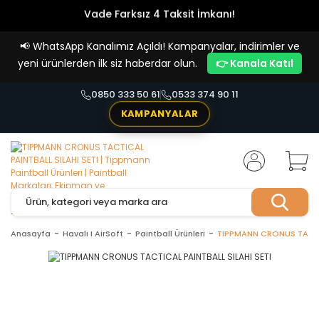
Vade Farksız 4 Taksit İmkanı!
📢
WhatsApp Kanalımız Açıldı! Kampanyalar, indirimler ve
yeni ürünlerden ilk siz haberdar olun.
👉 Kanala Katıl
0850 333 50 61
0533 374 90 11
KAMPANYALAR
Anasayfa
Havalı I AirSoft
Paintball Ürünleri
TIPPMANN CRONUS TACTIC