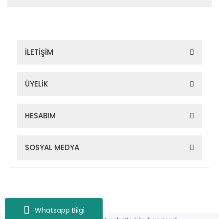
İLETİŞİM
ÜYELİK
HESABIM
SOSYAL MEDYA
Zigana Outdoor 2022 © Tüm Hakları Saklıdır. Kredi kartı bilgileriniz
256bit SSL sertifikası ile korunmaktadır.
Whatsapp Bilgi