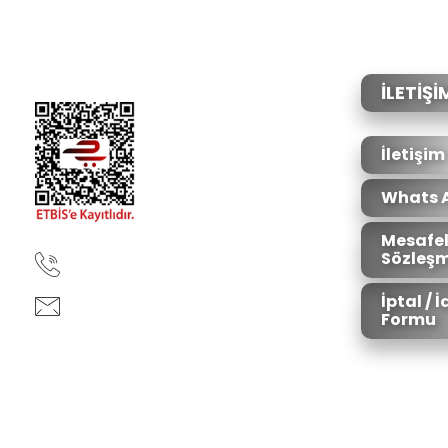
Ürün resmi kalitesiz, bozuk veya görüntülenemiyor.
Ürün açıklamasında eksik bilgiler bulunuyor.
Ürün bilgilerinde hatalar bulunuyor.
İLETİŞİ
Ürün fiyatı diğer sitelerden daha pahalı.
Bu ürüne benzer farklı alternatifler olmalı.
İletişim
Whats 
Mesafel
Sözleşm
90850 333 50 61
İptal / 
ankara@ziganaav.com
Formu