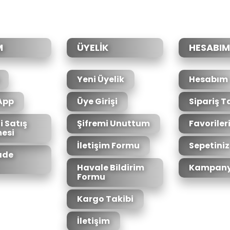
Yorum Yaz
M
ÜYELİK
HESABIM
Yeni Üyelik
Hesabım
App
Üye Girişi
Sipariş T
i Satış
Şifremi Unuttum
Favoriler
esi
Gönder
İletişim Formu
Sepetiniz
İade
Havale Bildirim
Kampany
Formu
Kargo Takibi
İletişim