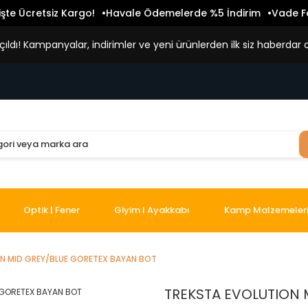
işte Ücretsiz Kargo!
Havale Ödemelerde %5 İndirim
Vade Fa
ldı! Kampanyalar, indirimler ve yeni ürünlerden ilk siz haberdar o
Optik | Fener
Giyim I Ayakkabı
Kamp Malzemeler
N MID GREY/BLUE GORETEX BAYAN BOT
TREKSTA EVOLUTION 