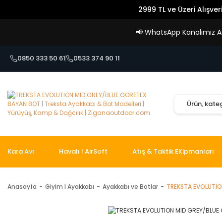
2999 TL ve Üzeri Alışver
📢
WhatsApp Kanalımız Açı
0850 333 50 61
0533 374 90 11
Kara Avı
Havalı I AirSoft
Atış & Taktik EKipmanları
Anasayfa
Giyim I Ayakkabı
Ayakkabı ve Botlar
TREKSTA EVOLUTIO