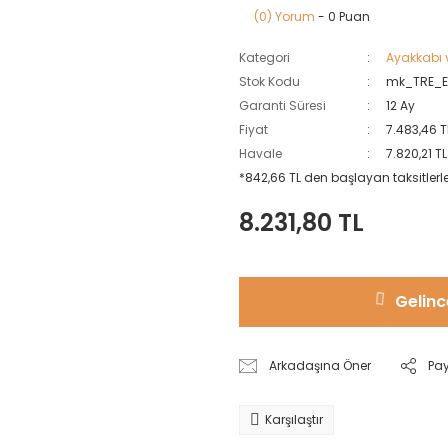
(0) Yorum
- 0 Puan
Kategori
Ayakkabı 
Stok Kodu
mk_TRE_E
Garanti Süresi
12 Ay
Fiyat
7.483,46 T
Havale
7.820,21 T
*842,66 TL den başlayan taksitlerle
8.231,80 TL
Gelinc
Arkadaşına Öner
Pa
Karşılaştır