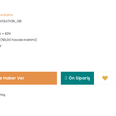
ve Botlar
VOLUTION_GB
L + KDV
L (%5,00 havale indirimi)
!
e Haber Ver
Ön Sipariş
ylaş