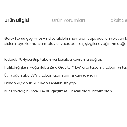
Ürün Bilgisi
Ürün Yorumları
Taksit S
Gore-Tex su geçirmez – nefes alabilir membran yapı, ödüllü Evolution Mid
sistemi ayaklarınızı sarmalayıcı yapıdadır, dış çizgiler ayağınızın doğa
TM
IceLock
/HyperGrip taban her koşulda kavrama sağlar.
TM
Hafif,değişken-yoğunluklu Zero Gravity
EVA orta taban iç taban ve tab
Üç-yoğunluklu EVA iç taban adımlarınızı kuvvetlendirir.
Dayanıklı,çabuk-kuruyan sentetik üst yapı.
Kuru ayak için Gore-Tex su geçirmez – nefes alabilir membran.
Bu ürünün fiyat bilgisi, resim, ürün açıklamalarında ve diğer konular
Görüş ve önerileriniz için teşekkür ederiz.