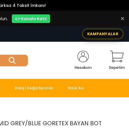
rksız 4 Taksit İmkanı!
✕
lun.
👉 Kanala Katıl
KAMPANYALAR
Hesabım
Sepetim
i
Dalış | Doğa Sporları
Balık Avı
MID GREY/BLUE GORETEX BAYAN BOT