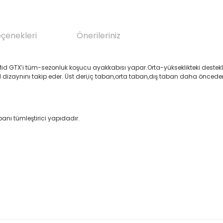
eçenekleri
Önerileriniz
 GTX’i tüm-sezonluk koşucu ayakkabısı yapar.Orta-yükseklikteki destekleyic
l dizaynını takip eder. Üst deri,iç taban,orta taban,dış taban daha öncede
anı tümleştirici yapıdadır.
da yetersiz gördüğünüz noktaları öneri formunu kullanarak tarafımıza il
Bu ürüne ilk yorumu siz yapın!