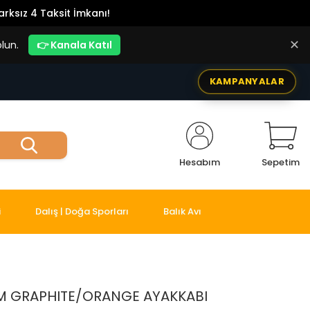
rksız 4 Taksit İmkanı!
✕
lun.
👉 Kanala Katıl
KAMPANYALAR
Hesabım
Sepetim
i
Dalış | Doğa Sporları
Balık Avı
M GRAPHITE/ORANGE AYAKKABI