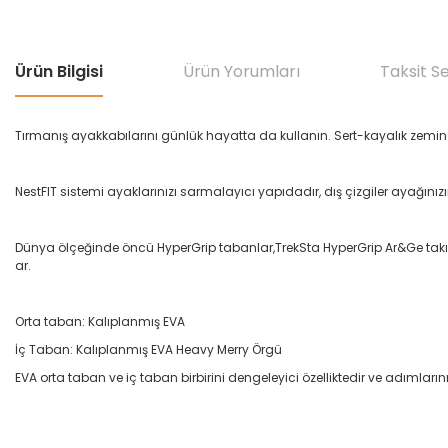
Ürün Bilgisi
Ürün Yorumları
Taksit S
Tırmanış ayakkabılarını günlük hayatta da kullanın. Sert-kayalık zemine 
NestFIT sistemi ayaklarınızı sarmalayıcı yapıdadır, dış çizgiler ayağını
Dünya ölçeğinde öncü HyperGrip tabanlar,TrekSta HyperGrip Ar&Ge takım
ar.
Orta taban: Kalıplanmış EVA
İç Taban: Kalıplanmış EVA Heavy Merry Örgü
EVA orta taban ve iç taban birbirini dengeleyici özelliktedir ve adımlarınız