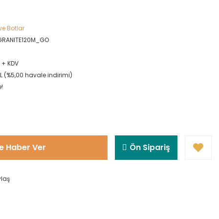
ve Botlar
GRANITE120M_GO
L + KDV
L (%5,00 havale indirimi)
e!
e Haber Ver
Ön Sipariş
ylaş