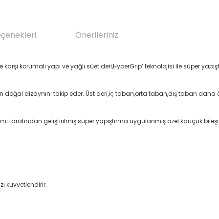
eçenekleri
Önerileriniz
karşı korumalı yapı ve yağlı süet deri,HyperGrip’ teknolojisi ile süper yap
zın doğal dizaynını takip eder. Üst deri,iç taban,orta taban,dış taban daha
ı tarafından geliştirilmiş süper yapıştırma uygulanmış özel kauçuk bile
ı kuvvetlendirir.