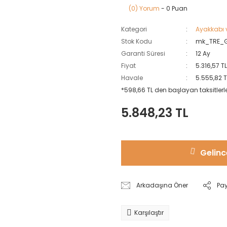
(0) Yorum
- 0 Puan
Kategori
Ayakkabı 
Stok Kodu
mk_TRE_
Garanti Süresi
12 Ay
Fiyat
5.316,57 T
Havale
5.555,82 T
*598,66 TL den başlayan taksitlerl
5.848,23 TL
Gelinc
Arkadaşına Öner
Pa
Karşılaştır