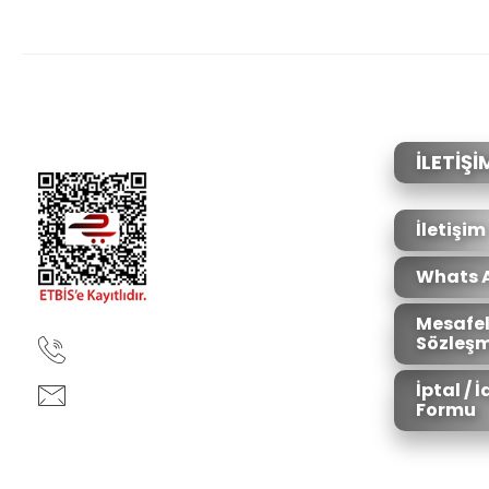
Bu ürünün fiyat bilgisi, resim, ürün açıklamalarında ve diğer konular
Görüş ve önerileriniz için teşekkür ederiz.
Ürün resmi kalitesiz, bozuk veya görüntülenemiyor.
Ürün açıklamasında eksik bilgiler bulunuyor.
Ürün bilgilerinde hatalar bulunuyor.
İLETİŞİ
Ürün fiyatı diğer sitelerden daha pahalı.
Bu ürüne benzer farklı alternatifler olmalı.
İletişim
Whats 
Mesafel
Sözleşm
90850 333 50 61
İptal / 
ankara@ziganaav.com
Formu