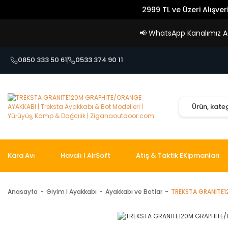
2999 TL ve Üzeri Alışver
📢
WhatsApp Kanalımız Açı
0850 333 50 61
0533 374 90 11
Kara Avı
Havalı I AirSoft
Atış & Taktik EKipmanları
Anasayfa
Giyim I Ayakkabı
Ayakkabı ve Botlar
TREKSTA GRANITE1