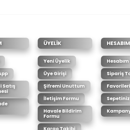
da yetersiz gördüğünüz noktaları öneri formunu kullanarak tarafımıza il
Bu ürüne ilk yorumu siz yapın!
Yorum Yaz
M
ÜYELİK
HESABIM
Yeni Üyelik
Hesabım
App
Üye Girişi
Sipariş T
i Satış
Şifremi Unuttum
Favoriler
esi
Gönder
İletişim Formu
Sepetiniz
İade
Havale Bildirim
Kampany
Formu
Kargo Takibi