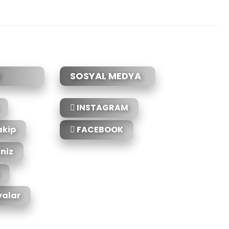
etebilirsiniz.
SOSYAL MEDYA
INSTAGRAM
akip
FACEBOOK
iniz
alar