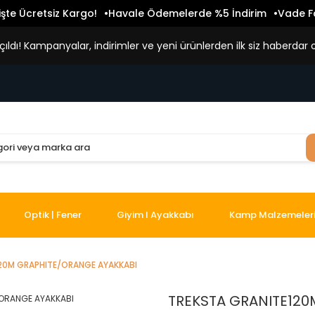
işte Ücretsiz Kargo!
Havale Ödemelerde %5 İndirim
Vade Fa
ldı! Kampanyalar, indirimler ve yeni ürünlerden ilk siz haberdar o
Optik | Fener
Giyim I Ayakkabı
Kamp Malzemeler
20M GRAPHITE/ORANGE AYAKKABI
TREKSTA GRANITE120