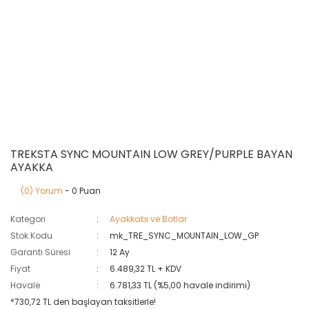
TREKSTA SYNC MOUNTAIN LOW GREY/PURPLE BAYAN
AYAKKA
(0) Yorum
- 0 Puan
Kategori
Ayakkabı ve Botlar
Stok Kodu
mk_TRE_SYNC_MOUNTAIN_LOW_GP
Garanti Süresi
12 Ay
Fiyat
6.489,32 TL + KDV
Havale
6.781,33 TL (%5,00 havale indirimi)
*730,72 TL den başlayan taksitlerle!