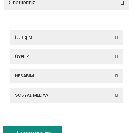
Önerileriniz
İLETİŞİM
ÜYELİK
HESABIM
SOSYAL MEDYA
Zigana Outdoor 2022 © Tüm Hakları Saklıdır. Kredi kartı bilgileriniz
256bit SSL sertifikası ile korunmaktadır.