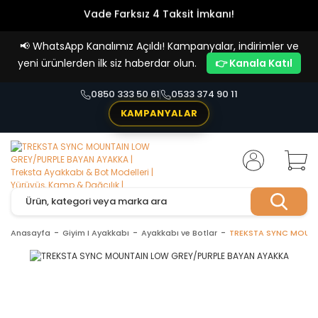
Vade Farksız 4 Taksit İmkanı!
📢
WhatsApp Kanalımız Açıldı! Kampanyalar, indirimler ve
yeni ürünlerden ilk siz haberdar olun.
👉 Kanala Katıl
0850 333 50 61
0533 374 90 11
KAMPANYALAR
Anasayfa
Giyim I Ayakkabı
Ayakkabı ve Botlar
TREKSTA SYNC MOUNT