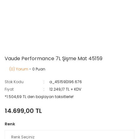
Vaude Performance 7L Şişme Mat 45159
(0) Yorum
- 0 Puan
Stok Kodu
a_45159|396.676
Fiyat
12.249,17 TL + KDV
*1.504,69 TL den başlayan taksitlerle!
14.699,00 TL
Renk