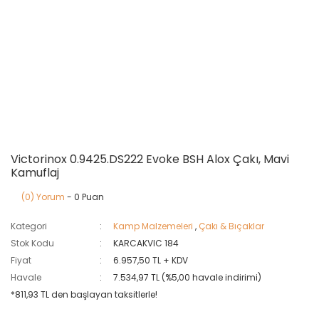
Victorinox 0.9425.DS222 Evoke BSH Alox Çakı, Mavi
Kamuflaj
(0) Yorum
- 0 Puan
Kategori
Kamp Malzemeleri
,
Çakı & Bıçaklar
Stok Kodu
KARCAKVIC 184
Fiyat
6.957,50 TL + KDV
Havale
7.534,97 TL (%5,00 havale indirimi)
*811,93 TL den başlayan taksitlerle!