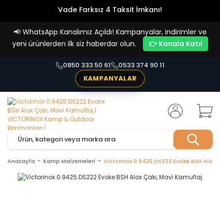
Vade Farksız 4 Taksit İmkanı!
📢
WhatsApp Kanalımız Açıldı! Kampanyalar, indirimler ve
yeni ürünlerden ilk siz haberdar olun.
👉 Kanala Katıl
0850 333 50 61
0533 374 90 11
KAMPANYALAR
Anasayfa
Kamp Malzemeleri
Victorinox 0.9425.DS222 Evoke BSH Alox Ç