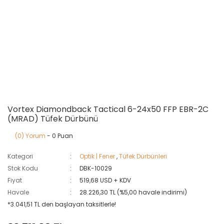
Vortex Diamondback Tactical 6-24x50 FFP EBR-2C
(MRAD) Tüfek Dürbünü
(0) Yorum
- 0 Puan
Kategori
Optik | Fener
,
Tüfek Dürbünleri
Stok Kodu
DBK-10029
Fiyat
519,68 USD + KDV
Havale
28.226,30 TL (%5,00 havale indirimi)
*3.041,51 TL den başlayan taksitlerle!