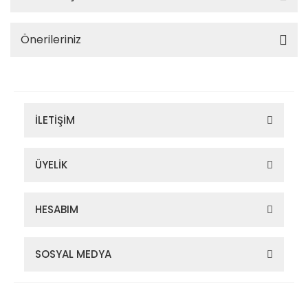
Önerileriniz
İLETİŞİM
ÜYELİK
HESABIM
SOSYAL MEDYA
Zigana Outdoor 2022 © Tüm Hakları Saklıdır. Kredi kartı bilgileriniz