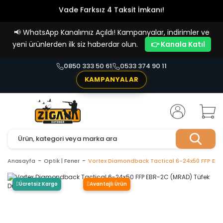
Vade Farksız 4 Taksit İmkanı!
📢
WhatsApp Kanalımız Açıldı! Kampanyalar, indirimler ve
yeni ürünlerden ilk siz haberdar olun.
👉 Kanala Katıl
0850 333 50 61
0533 374 90 11
KAMPANYALAR
Anasayfa
Optik | Fener
Vortex Diamondback Tactical 6-24x50 FFP EB
Ücretsiz Kargo
Avantajlı Ürün