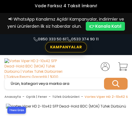
Vade Farksız 4 Taksit İmkanı!
📢
WhatsApp Kanalımız Açıldı! Kampanyalar, indirimler ve
yeni ürünlerden ilk siz haberdar olun.
👉 Kanala Katıl
0850 333 50 61
0533 374 90 11
KAMPANYALAR
Anasayfa
Optik | Fener
Tüfek Dürbünleri
Vortex Viper HD 2-10x42 S
Yeni Ürün