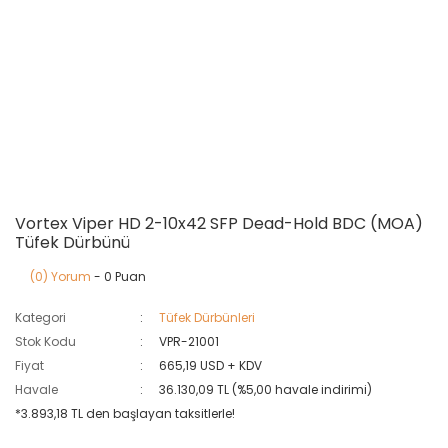
Vortex Viper HD 2-10x42 SFP Dead-Hold BDC (MOA)
Tüfek Dürbünü
(0) Yorum
- 0 Puan
Kategori
Tüfek Dürbünleri
Stok Kodu
VPR-21001
Fiyat
665,19 USD + KDV
Havale
36.130,09 TL (%5,00 havale indirimi)
*3.893,18 TL den başlayan taksitlerle!