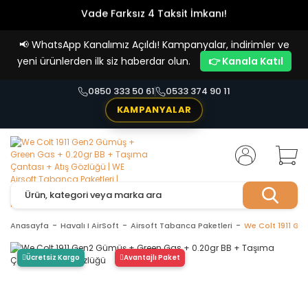
Vade Farksız 4 Taksit İmkanı!
📢
WhatsApp Kanalımız Açıldı! Kampanyalar, indirimler ve
yeni ürünlerden ilk siz haberdar olun.
👉 Kanala Katıl
0850 333 50 61
0533 374 90 11
KAMPANYALAR
Anasayfa
Havalı I AirSoft
Airsoft Tabanca Paketleri
We Colt 1911 Ge
Ücretsiz Kargo
Avantajlı Paket