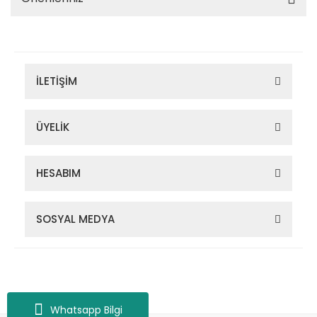
İLETİŞİM
ÜYELİK
HESABIM
SOSYAL MEDYA
Zigana Outdoor 2022 © Tüm Hakları Saklıdır. Kredi kartı bilgileriniz
256bit SSL sertifikası ile korunmaktadır.
Whatsapp Bilgi