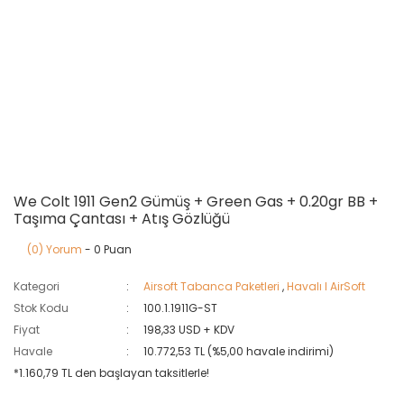
We Colt 1911 Gen2 Gümüş + Green Gas + 0.20gr BB +
Taşıma Çantası + Atış Gözlüğü
(0) Yorum
- 0 Puan
Kategori
Airsoft Tabanca Paketleri
,
Havalı I AirSoft
Stok Kodu
100.1.1911G-ST
Fiyat
198,33 USD + KDV
Havale
10.772,53 TL (%5,00 havale indirimi)
*1.160,79 TL den başlayan taksitlerle!