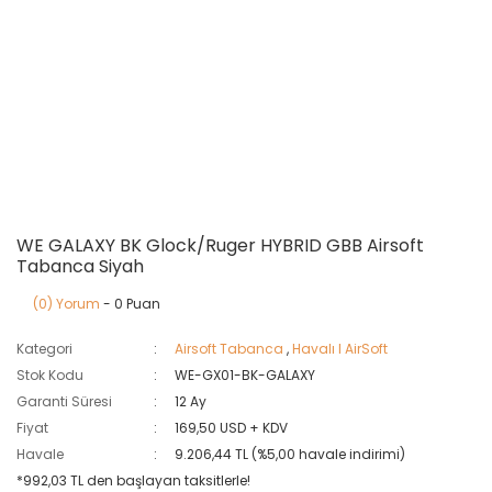
WE GALAXY BK Glock/Ruger HYBRID GBB Airsoft
Tabanca Siyah
(0) Yorum
- 0 Puan
Kategori
Airsoft Tabanca
,
Havalı I AirSoft
Stok Kodu
WE-GX01-BK-GALAXY
Garanti Süresi
12 Ay
Fiyat
169,50 USD + KDV
Havale
9.206,44 TL (%5,00 havale indirimi)
*992,03 TL den başlayan taksitlerle!