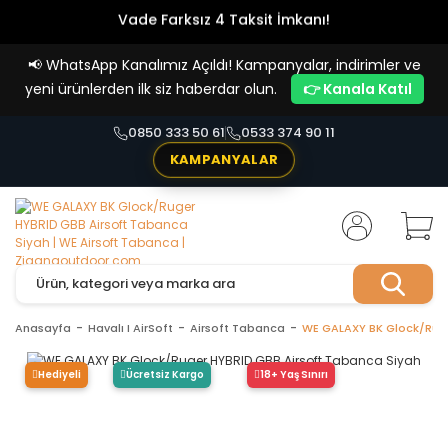
Vade Farksız 4 Taksit İmkanı!
📢
WhatsApp Kanalımız Açıldı! Kampanyalar, indirimler ve
yeni ürünlerden ilk siz haberdar olun.
👉 Kanala Katıl
0850 333 50 61
0533 374 90 11
KAMPANYALAR
Anasayfa
Havalı I AirSoft
Airsoft Tabanca
WE GALAXY BK Glock/Ruge
Hediyeli
Ücretsiz Kargo
18+ Yaş Sınırı