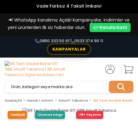
Vade Farksız 4 Taksit İmkanı!
📢
WhatsApp Kanalımız Açıldı! Kampanyalar, indirimler ve
yeni ürünlerden ilk siz haberdar olun.
👉 Kanala Katıl
0850 333 50 61
0533 374 90 11
KAMPANYALAR
Anasayfa
Havalı I AirSoft
Airsoft Tabanca
WE Tech Double Barrel G
Hediyeli
Ücretsiz Kargo
18+ Yaş Sınırı