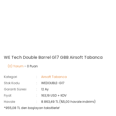
WE Tech Double Barrel G17 GBB Airsoft Tabanca
(0) Yorum
- 0 Puan
Kategori
Airsoft Tabanca
Stok Kodu
WEDOUBLE-G17
Garanti Süresi
12 Ay
Fiyat
163,19 USD + KDV
Havale
8.863,49 TL (%5,00 havale indirimi)
*955,08 TL den başlayan taksitlerle!