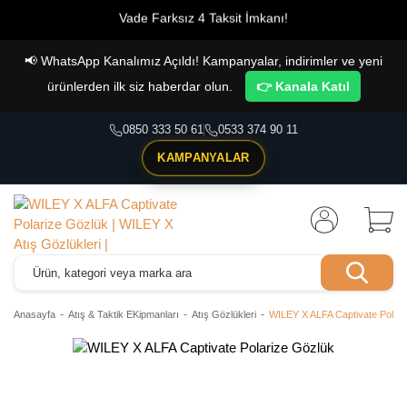
Vade Farksız 4 Taksit İmkanı!
📢
WhatsApp Kanalımız Açıldı! Kampanyalar, indirimler ve yeni
ürünlerden ilk siz haberdar olun.
👉 Kanala Katıl
0850 333 50 61
0533 374 90 11
KAMPANYALAR
Anasayfa
Atış & Taktik EKipmanları
Atış Gözlükleri
WILEY X ALFA Captivate Polari