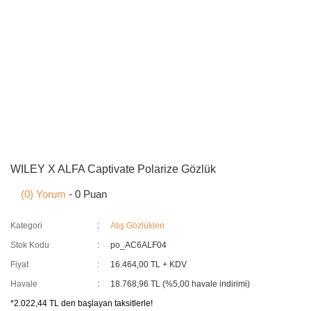
WILEY X ALFA Captivate Polarize Gözlük
(0) Yorum
- 0 Puan
Kategori
Atış Gözlükleri
Stok Kodu
po_AC6ALF04
Fiyat
16.464,00 TL + KDV
Havale
18.768,96 TL (%5,00 havale indirimi)
*2.022,44 TL den başlayan taksitlerle!