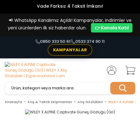
Vade Farksız 4 Taksit İmkanı!
📢
WhatsApp Kanalımız Açıldı! Kampanyalar, indirimler ve
yeni ürünlerden ilk siz haberdar olun.
👉 Kanala Katıl
0850 333 50 61
0533 374 90 11
KAMPANYALAR
Anasayfa
Atış & Taktik EKipmanları
Atış Gözlükleri
WILEY X ALPINE Ca