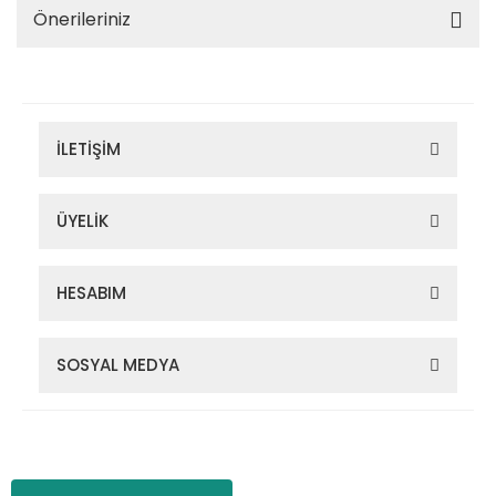
Önerileriniz
İLETİŞİM
ÜYELİK
HESABIM
SOSYAL MEDYA
Zigana Outdoor 2022 © Tüm Hakları Saklıdır. Kredi kartı bilgileriniz
256bit SSL sertifikası ile korunmaktadır.