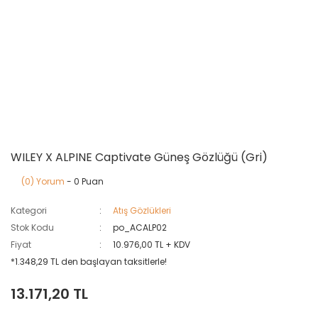
WILEY X ALPINE Captivate Güneş Gözlüğü (Gri)
(0) Yorum
- 0 Puan
Kategori
Atış Gözlükleri
Stok Kodu
po_ACALP02
Fiyat
10.976,00 TL + KDV
*1.348,29 TL den başlayan taksitlerle!
13.171,20 TL