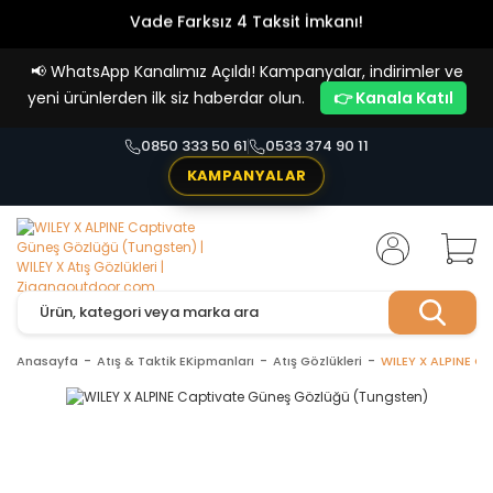
Vade Farksız 4 Taksit İmkanı!
📢
WhatsApp Kanalımız Açıldı! Kampanyalar, indirimler ve
yeni ürünlerden ilk siz haberdar olun.
👉 Kanala Katıl
0850 333 50 61
0533 374 90 11
KAMPANYALAR
Anasayfa
Atış & Taktik EKipmanları
Atış Gözlükleri
WILEY X ALPINE C