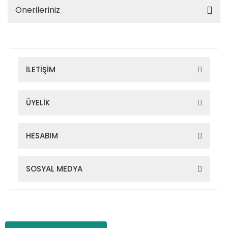
Önerileriniz
İLETİŞİM
ÜYELİK
HESABIM
SOSYAL MEDYA
Zigana Outdoor 2022 © Tüm Hakları Saklıdır. Kredi kartı bilgileriniz
256bit SSL sertifikası ile korunmaktadır.