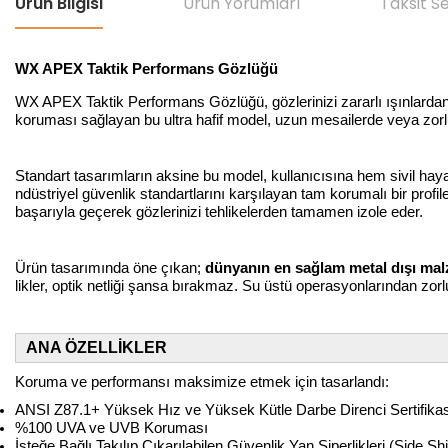
Ürün Bilgisi
Ürün Yorumları
Taksit S
WX APEX Taktik Performans Gözlüğü
WX APEX Taktik Performans Gözlüğü, gözlerinizi zararlı ışınlardan
koruması sağlayan bu ultra hafif model, uzun mesailerde veya zor
Standart tasarımların aksine bu model, kullanıcısına hem sivil hay
ndüstriyel güvenlik standartlarını karşılayan tam korumalı bir prof
başarıyla geçerek gözlerinizi tehlikelerden tamamen izole eder.
Ürün tasarımında öne çıkan;
dünyanın en sağlam metal dışı mal
likler, optik netliği şansa bırakmaz. Su üstü operasyonlarından zo
ANA ÖZELLİKLER
Koruma ve performansı maksimize etmek için tasarlandı:
ANSI Z87.1+ Yüksek Hız ve Yüksek Kütle Darbe Direnci Sertifika
%100 UVA ve UVB Koruması
İsteğe Bağlı Takılıp Çıkarılabilen Güvenlik Yan Siperlikleri (Side Sh