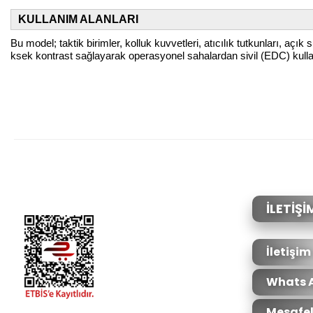
KULLANIM ALANLARI
Bu model; taktik birimler, kolluk kuvvetleri, atıcılık tutkunları, aç
ksek kontrast sağlayarak operasyonel sahalardan sivil (EDC) kul
Bu ürünün fiyat bilgisi, resim, ürün açıklamalarında ve diğer konular
Görüş ve önerileriniz için teşekkür ederiz.
Ürün resmi kalitesiz, bozuk veya görüntülenemiyor.
Ürün açıklamasında eksik bilgiler bulunuyor.
Ürün bilgilerinde hatalar bulunuyor.
İLETİŞİ
Ürün fiyatı diğer sitelerden daha pahalı.
Bu ürüne benzer farklı alternatifler olmalı.
İletişim
Whats 
Mesafel