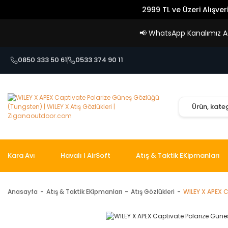
2999 TL ve Üzeri Alışver
📢
WhatsApp Kanalımız Açı
0850 333 50 61
0533 374 90 11
Kara Avı
Havalı I AirSoft
Atış & Taktik EKipmanları
Anasayfa
Atış & Taktik EKipmanları
Atış Gözlükleri
WILEY X APEX 