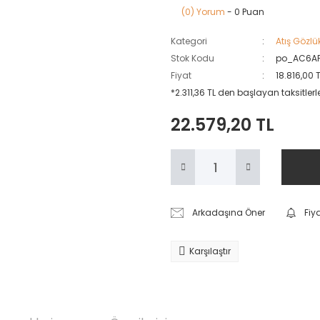
(0) Yorum
- 0 Puan
Kategori
Atış Gözlük
Stok Kodu
po_AC6A
Fiyat
18.816,00 
*2.311,36 TL den başlayan taksitlerl
22.579,20 TL
Arkadaşına Öner
Fiy
Karşılaştır