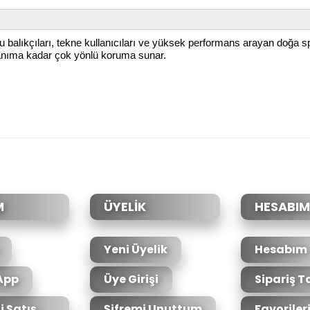
ık su balıkçıları, tekne kullanıcıları ve yüksek performans arayan doğa 
lanıma kadar çok yönlü koruma sunar.
da yetersiz gördüğünüz noktaları öneri formunu kullanarak tarafımıza il
Bu ürüne ilk yorumu siz yapın!
Yorum Yaz
M
ÜYELİK
HESABIM
Yeni Üyelik
Hesabım
App
Üye Girişi
Sipariş T
i Satış
Şifremi Unuttum
Favoriler