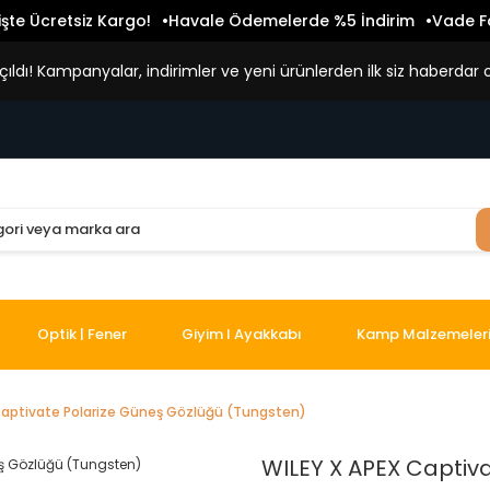
işte Ücretsiz Kargo!
Havale Ödemelerde %5 İndirim
Vade Fa
ldı! Kampanyalar, indirimler ve yeni ürünlerden ilk siz haberdar o
Optik | Fener
Giyim I Ayakkabı
Kamp Malzemeler
Captivate Polarize Güneş Gözlüğü (Tungsten)
WILEY X APEX Captiv