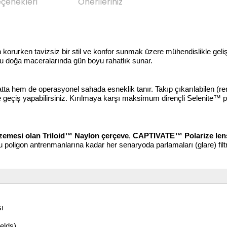
eçenekleri
Önerileriniz
 korurken tavizsiz bir stil ve konfor sunmak üzere mühendislikle gel
lu doğa maceralarında gün boyu rahatlık sunar.
atta hem de operasyonel sahada esneklik tanır. Takıp çıkarılabilen (r
ile geçiş yapabilirsiniz. Kırılmaya karşı maksimum dirençli Selenite™ 
zemesi olan Triloid™ Naylon çerçeve
,
CAPTIVATE™ Polarize lens
rlu poligon antrenmanlarına kadar her senaryoda parlamaları (glare) fi
sı
ields)