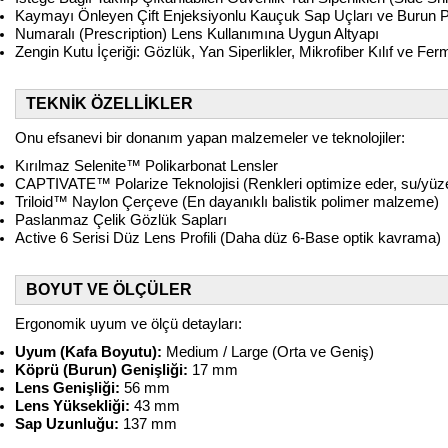
Kaymayı Önleyen Çift Enjeksiyonlu Kauçuk Sap Uçları ve Burun P
Numaralı (Prescription) Lens Kullanımına Uygun Altyapı
Zengin Kutu İçeriği: Gözlük, Yan Siperlikler, Mikrofiber Kılıf ve Fe
TEKNİK ÖZELLİKLER
Onu efsanevi bir donanım yapan malzemeler ve teknolojiler:
Kırılmaz Selenite™ Polikarbonat Lensler
CAPTIVATE™ Polarize Teknolojisi (Renkleri optimize eder, su/yüze
Triloid™ Naylon Çerçeve (En dayanıklı balistik polimer malzeme)
Paslanmaz Çelik Gözlük Sapları
Active 6 Serisi Düz Lens Profili (Daha düz 6-Base optik kavrama)
BOYUT VE ÖLÇÜLER
Ergonomik uyum ve ölçü detayları:
Uyum (Kafa Boyutu):
Medium / Large (Orta ve Geniş)
Köprü (Burun) Genişliği:
17 mm
Lens Genişliği:
56 mm
Lens Yüksekliği:
43 mm
Sap Uzunluğu:
137 mm