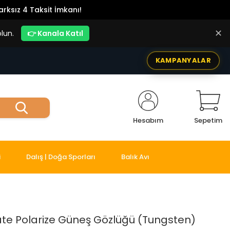
rksız 4 Taksit İmkanı!
✕
lun.
👉 Kanala Katıl
KAMPANYALAR
Hesabım
Sepetim
i
Dalış | Doğa Sporları
Balık Avı
ate Polarize Güneş Gözlüğü (Tungsten)