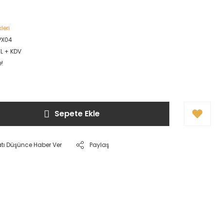
leri
PX04
TL + KDV
e!
Sepete Ekle
atı Düşünce Haber Ver
Paylaş