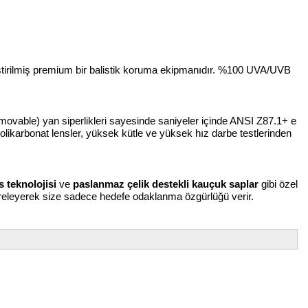
iştirilmiş premium bir balistik koruma ekipmanıdır. %100 UVA/UVB
emovable) yan siperlikleri sayesinde saniyeler içinde ANSI Z87.1+ e
polikarbonat lensler, yüksek kütle ve yüksek hız darbe testlerinden
 teknolojisi
ve
paslanmaz çelik destekli kauçuk saplar
gibi özel
ltreleyerek size sadece hedefe odaklanma özgürlüğü verir.