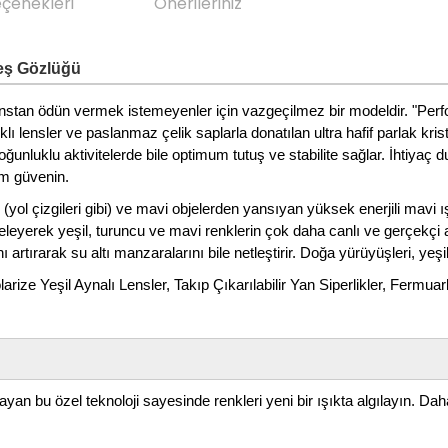
eçenekleri
Önerileriniz
neş Gözlüğü
manstan ödün vermek istemeyenler için vazgeçilmez bir modeldir. "Perfo
ı lensler ve paslanmaz çelik saplarla donatılan ultra hafif parlak kri
ğunluklu aktivitelerde bile optimum tutuş ve stabilite sağlar. İhtiyaç 
am güvenin.
ol çizgileri gibi) ve mavi objelerden yansıyan yüksek enerjili mavi ış
yerek yeşil, turuncu ve mavi renklerin çok daha canlı ve gerçekçi algıl
artırarak su altı manzaralarını bile netleştirir. Doğa yürüyüşleri, yeşil
e Yeşil Aynalı Lensler, Takıp Çıkarılabilir Yan Siperlikler, Fermuarl
n bu özel teknoloji sayesinde renkleri yeni bir ışıkta algılayın. Daha i