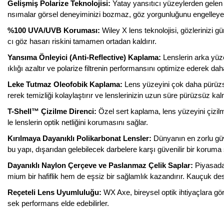
Gelişmiş Polarize Teknolojisi:
Yatay yansıtıcı yüzeylerden gelen 
nsımalar görsel deneyiminizi bozmaz, göz yorgunluğunu engelley
%100 UVA/UVB Koruması:
Wiley X lens teknolojisi, gözlerinizi g
cı göz hasarı riskini tamamen ortadan kaldırır.
Yansıma Önleyici (Anti-Reflective) Kaplama:
Lenslerin arka yüze
ıklığı azaltır ve polarize filtrenin performansını optimize ederek da
Leke Tutmaz Oleofobik Kaplama:
Lens yüzeyini çok daha pürüzsü
rerek temizliği kolaylaştırır ve lenslerinizin uzun süre pürüzsüz ka
T-Shell™ Çizilme Direnci:
Özel sert kaplama, lens yüzeyini çizil
le lenslerin optik netliğini korumasını sağlar.
Kırılmaya Dayanıklı Polikarbonat Lensler:
Dünyanın en zorlu güve
bu yapı, dışarıdan gelebilecek darbelere karşı güvenilir bir koruma 
Dayanıklı Naylon Çerçeve ve Paslanmaz Çelik Saplar:
Piyasadak
mium bir hafiflik hem de eşsiz bir sağlamlık kazandırır. Kauçuk de
Reçeteli Lens Uyumluluğu:
WX Axe, bireysel optik ihtiyaçlara gör
sek performans elde edebilirler.