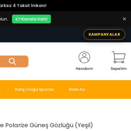
rksız 4 Taksit İmkanı!
✕
lun.
👉 Kanala Katıl
KAMPANYALAR
Hesabım
Sepetim
i
Dalış | Doğa Sporları
Balık Avı
e Polarize Güneş Gözlüğü (Yeşil)