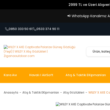
2999 TL ve Üzeri Alışver
📢
WhatsApp Kanalımız Açı
0850 333 50 61
0533 374 90 11
Kara Avı
Havalı I AirSoft
Atış & Taktik EKipmanları
Anasayfa
Atış & Taktik EKipmanları
Atış Gözlükleri
WILEY X AXE C