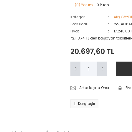
(0) Yorum
- 0 Puan
Kategori
Atış Gözlük
Stok Kodu
po_AC6A
Fiyat
17.248,00 
*2.118,74 TL den başlayan taksitlerl
20.697,60 TL
Arkadaşına Öner
Fiy
Karşılaştır