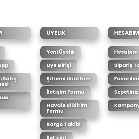
Bu ürüne ilk yorumu siz yapın!
Yorum Yaz
M
ÜYELİK
HESABIM
Yeni Üyelik
Hesabım
App
Üye Girişi
Sipariş T
i Satış
Şifremi Unuttum
Favoriler
esi
Gönder
İletişim Formu
Sepetiniz
İade
Havale Bildirim
Kampany
Formu
Kargo Takibi
İletişim