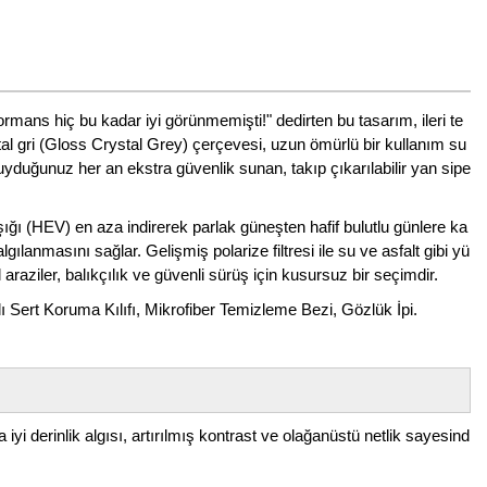
rmans hiç bu kadar iyi görünmemişti!" dedirten bu tasarım, ileri te
stal gri (Gloss Crystal Grey) çerçevesi, uzun ömürlü bir kullanım su
duyduğunuz her an ekstra güvenlik sunan, takıp çıkarılabilir yan sipe
ığı (HEV) en aza indirerek parlak güneşten hafif bulutlu günlere ka
anmasını sağlar. Gelişmiş polarize filtresi ile su ve asfalt gibi yü
 araziler, balıkçılık ve güvenli sürüş için kusursuz bir seçimdir.
ı Sert Koruma Kılıfı, Mikrofiber Temizleme Bezi, Gözlük İpi.
yi derinlik algısı, artırılmış kontrast ve olağanüstü netlik sayesind