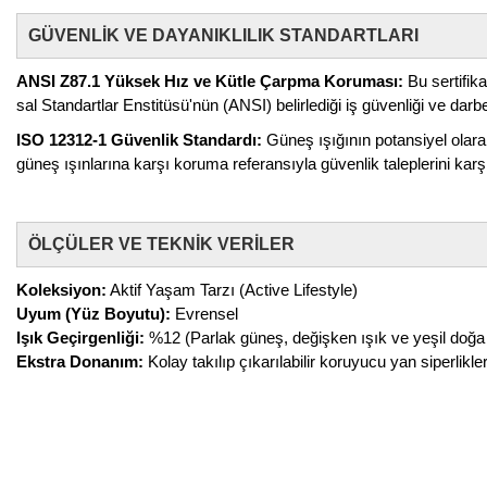
GÜVENLİK VE DAYANIKLILIK STANDARTLARI
ANSI Z87.1 Yüksek Hız ve Kütle Çarpma Koruması:
Bu sertifika
sal Standartlar Enstitüsü'nün (ANSI) belirlediği iş güvenliği ve darbe 
ISO 12312-1 Güvenlik Standardı:
Güneş ışığının potansiyel olarak
güneş ışınlarına karşı koruma referansıyla güvenlik taleplerini karşı
ÖLÇÜLER VE TEKNİK VERİLER
Koleksiyon:
Aktif Yaşam Tarzı (Active Lifestyle)
Uyum (Yüz Boyutu):
Evrensel
Işık Geçirgenliği:
%12 (Parlak güneş, değişken ışık ve yeşil doğa al
Ekstra Donanım:
Kolay takılıp çıkarılabilir koruyucu yan siperlikle
Bu ürünün fiyat bilgisi, resim, ürün açıklamalarında ve diğer konular
Görüş ve önerileriniz için teşekkür ederiz.