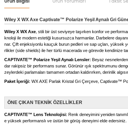
Ürün Bilgisi
Ürün Yorumları
Taksit S
Wiley X WX Axe Captivate™ Polarize Yeşil Aynalı Gri Gü
Wiley X WX Axe
, stili bir üst seviyeye taşırken konfor ve perfor
knoloji ile modern estetiği kusursuzca harmanlar. Darbelere dayanıkl
nar. Çift enjeksiyonlu kauçuk burun pedleri ve sap uçları, yüksek yo
rlikler (side shields) ile her türlü macerada ve görevde kendinize t
CAPTIVATE™ Polarize Yeşil Aynalı Lensler:
Beyaz nesnelerden (y
dar rakipsiz bir performans sunar. Görünür ışık spektrumunu dengele
zeylerdeki parlamaları tamamen ortadan kaldırırken, derinlik algısını 
Paket İçeriği:
WX AXE Parlak Kristal Gri Çerçeve, Captivate™ Polariz
ÖNE ÇIKAN TEKNİK ÖZELLİKLER
CAPTIVATE™ Lens Teknolojisi:
Renk deneyimini yeniden tanımlaya
e yüksek performanslı ve üstün bir görüş deneyimi elde edersiniz.