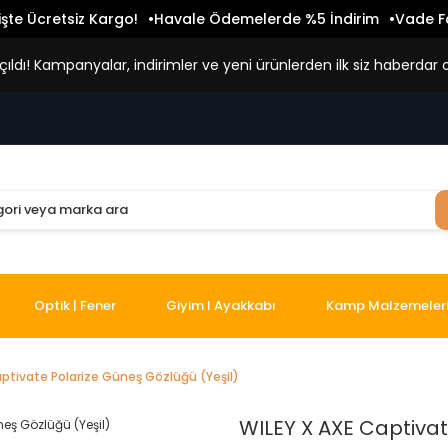
işte Ücretsiz Kargo!
Havale Ödemelerde %5 İndirim
Vade Fa
ldı! Kampanyalar, indirimler ve yeni ürünlerden ilk siz haberdar o
Optik | Fener
Giyim I Ayakkabı
Kamp Malzemeler
aptivate Polarize Güneş Gözlüğü (Yeşil)
WILEY X AXE Captivat