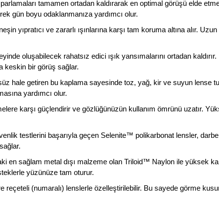
parlamaları tamamen ortadan kaldırarak en optimal görüşü elde etmeni
erek gün boyu odaklanmanıza yardımcı olur.
üneşin yıpratıcı ve zararlı ışınlarına karşı tam koruma altına alır. Uzu
yinde oluşabilecek rahatsız edici ışık yansımalarını ortadan kaldırır.
ha keskin bir görüş sağlar.
z hale getiren bu kaplama sayesinde toz, yağ, kir ve suyun lense tu
lmasına yardımcı olur.
melere karşı güçlendirir ve gözlüğünüzün kullanım ömrünü uzatır. Yüks
nlik testlerini başarıyla geçen Selenite™ polikarbonat lensler, darbe
sağlar.
i en sağlam metal dışı malzeme olan Triloid™ Naylon ile yüksek kali
steklerle yüzünüze tam oturur.
e reçeteli (numaralı) lenslerle özelleştirilebilir. Bu sayede görme k