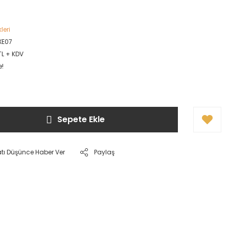
leri
XE07
TL + KDV
e!
Sepete Ekle
atı Düşünce Haber Ver
Paylaş