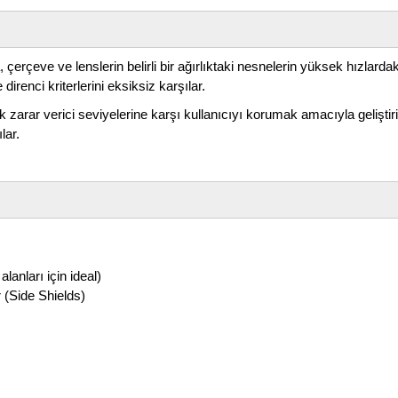
, çerçeve ve lenslerin belirli bir ağırlıktaki nesnelerin yüksek hızlar
direnci kriterlerini eksiksiz karşılar.
 zarar verici seviyelerine karşı kullanıcıyı korumak amacıyla geliştiri
lar.
anları için ideal)
r (Side Shields)
da yetersiz gördüğünüz noktaları öneri formunu kullanarak tarafımıza il