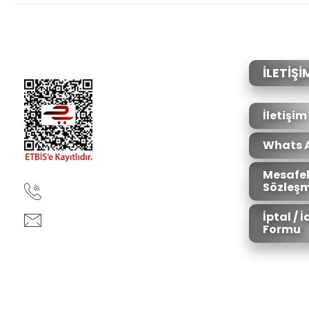
Ürün resmi kalitesiz, bozuk veya görüntülenemiyor.
Ürün açıklamasında eksik bilgiler bulunuyor.
Ürün bilgilerinde hatalar bulunuyor.
İLETİŞİ
Ürün fiyatı diğer sitelerden daha pahalı.
Bu ürüne benzer farklı alternatifler olmalı.
İletişim
Whats 
Mesafel
Sözleşm
90850 333 50 61
İptal / 
ankara@ziganaav.com
Formu