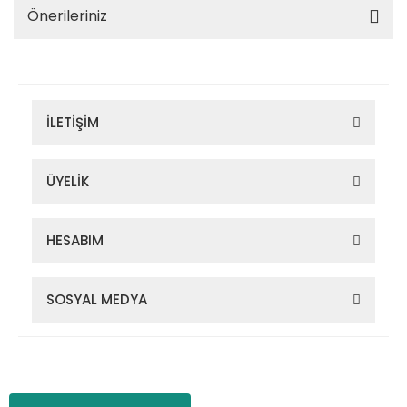
Önerileriniz
İLETİŞİM
ÜYELİK
HESABIM
SOSYAL MEDYA
Zigana Outdoor 2022 © Tüm Hakları Saklıdır. Kredi kartı bilgileriniz
256bit SSL sertifikası ile korunmaktadır.