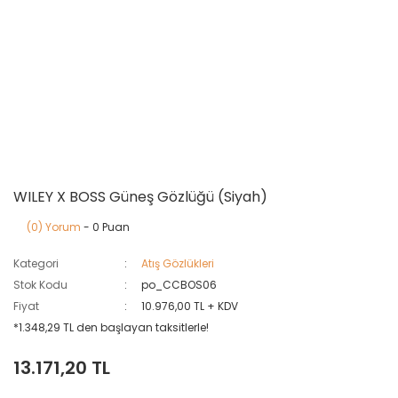
WILEY X BOSS Güneş Gözlüğü (Siyah)
(0) Yorum
- 0 Puan
Kategori
Atış Gözlükleri
Stok Kodu
po_CCBOS06
Fiyat
10.976,00 TL + KDV
*1.348,29 TL den başlayan taksitlerle!
13.171,20 TL