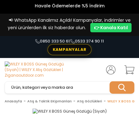
Havale Ödemelerde %5 İndirim
Vade Farksız 4 Taksit İmkanı!
📢
WhatsApp Kanalımız Açıldı! Kampanyalar, indirimler ve
yeni ürünlerden ilk siz haberdar olun.
👉 Kanala Katıl
0850 333 50 61
0533 374 90 11
KAMPANYALAR
Anasayfa
Atış & Taktik EKipmanları
Atış Gözlükleri
WILEY X BOSS Gün