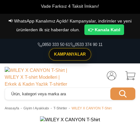
Vade Farksız 4 Taksit İmkanı!
📢
WhatsApp Kanalımız Açıldı! Kampanyalar, indirimler ve yeni
ürünlerden ilk siz haberdar olun.
👉 Kanala Katıl
0850 333 50 61
0533 374 90 11
KAMPANYALAR
Anasayfa
Giyim I Ayakkabı
T-Shirtler
WILEY X CANYON T-Shirt