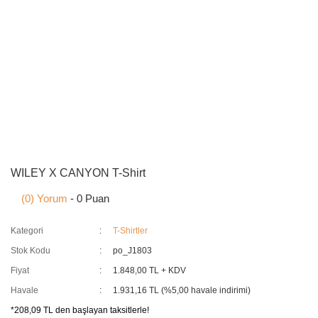
WILEY X CANYON T-Shirt
(0) Yorum
- 0 Puan
Kategori
T-Shirtler
Stok Kodu
po_J1803
Fiyat
1.848,00 TL + KDV
Havale
1.931,16 TL (%5,00 havale indirimi)
*208,09 TL den başlayan taksitlerle!