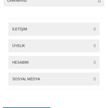
Önerileriniz
İLETİŞİM
ÜYELİK
HESABIM
SOSYAL MEDYA
Zigana Outdoor 2022 © Tüm Hakları Saklıdır. Kredi kartı bilgileriniz 256bit SSL
sertifikası ile korunmaktadır.