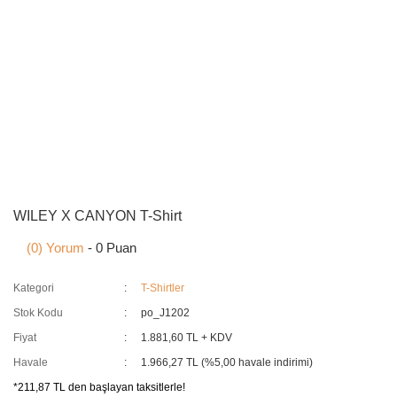
WILEY X CANYON T-Shirt
(0) Yorum
- 0 Puan
Kategori
T-Shirtler
Stok Kodu
po_J1202
Fiyat
1.881,60 TL + KDV
Havale
1.966,27 TL (%5,00 havale indirimi)
*211,87 TL den başlayan taksitlerle!