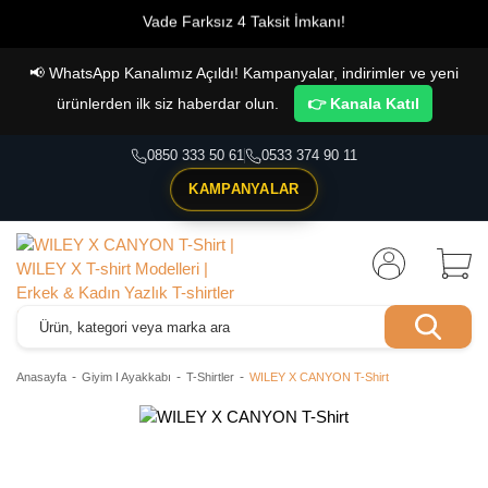
Vade Farksız 4 Taksit İmkanı!
📢
WhatsApp Kanalımız Açıldı! Kampanyalar, indirimler ve yeni
ürünlerden ilk siz haberdar olun.
👉 Kanala Katıl
0850 333 50 61
0533 374 90 11
KAMPANYALAR
Anasayfa
Giyim I Ayakkabı
T-Shirtler
WILEY X CANYON T-Shirt