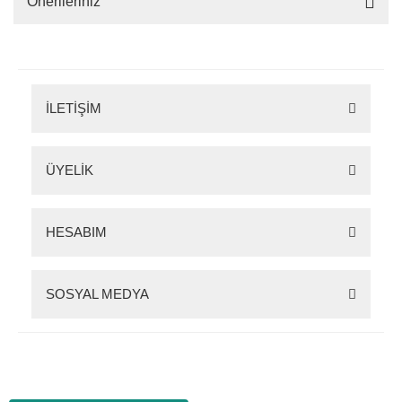
Önerileriniz
İLETİŞİM
ÜYELİK
HESABIM
SOSYAL MEDYA
Zigana Outdoor 2022 © Tüm Hakları Saklıdır. Kredi kartı bilgileriniz 256bit SSL
sertifikası ile korunmaktadır.