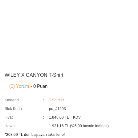
WILEY X CANYON T-Shirt
(0) Yorum
- 0 Puan
Kategori
T-Shirtler
Stok Kodu
po_J1203
Fiyat
1.848,00 TL + KDV
Havale
1.931,16 TL (%5,00 havale indirimi)
*208,09 TL den başlayan taksitlerle!