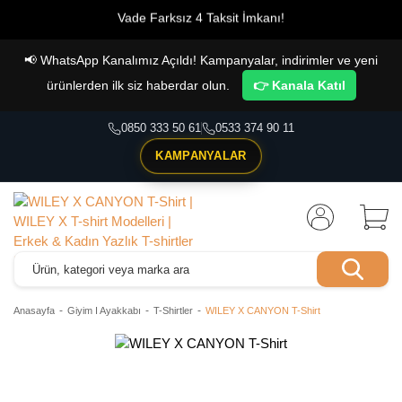
Vade Farksız 4 Taksit İmkanı!
📢
WhatsApp Kanalımız Açıldı! Kampanyalar, indirimler ve yeni
ürünlerden ilk siz haberdar olun.
👉 Kanala Katıl
0850 333 50 61
0533 374 90 11
KAMPANYALAR
Anasayfa
Giyim I Ayakkabı
T-Shirtler
WILEY X CANYON T-Shirt