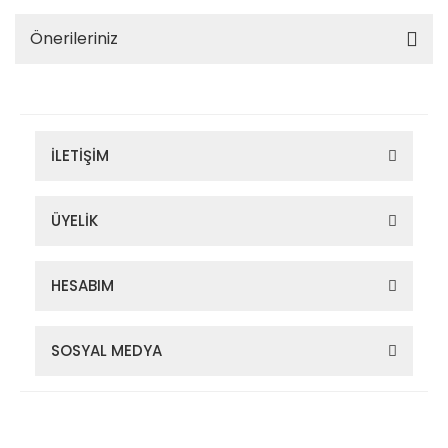
Önerileriniz
İLETİŞİM
ÜYELİK
HESABIM
SOSYAL MEDYA
Zigana Outdoor 2022 © Tüm Hakları Saklıdır. Kredi kartı bilgileriniz
256bit SSL sertifikası ile korunmaktadır.