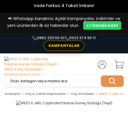
Vade Farksız 4 Taksit İmkanı!
📢
WhatsApp Kanalımız Açıldı! Kampanyalar, indirimler ve
yeni ürünlerden ilk siz haberdar olun.
👉 Kanala Katıl
0850 333 50 61
0533 374 90 11
KAMPANYALAR
Anasayfa
Atış & Taktik EKipmanları
Atış Gözlükleri
WILEY X JAKL Capt