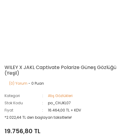
WILEY X JAKL Captivate Polarize Güneş Gözlüğü
(Yeşil)
(0) Yorum
- 0 Puan
Kategori
Atış Gözlükleri
Stok Kodu
po_CHJKL07
Fiyat
16.464,00 TL + KDV
*2.022,44 TL den başlayan taksitlerle!
19.756,80 TL