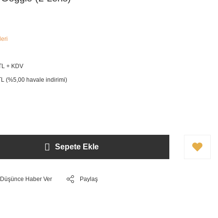
leri
TL + KDV
L (%5,00 havale indirimi)
Sepete Ekle
ı Düşünce Haber Ver
Paylaş