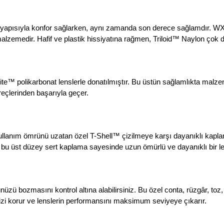
 yapısıyla konfor sağlarken, aynı zamanda son derece sağlamdır. WX g
alzemedir. Hafif ve plastik hissiyatına rağmen, Triloid™ Naylon çok 
e™ polikarbonat lenslerle donatılmıştır. Bu üstün sağlamlıkta malzeme, 
reçlerinden başarıyla geçer.
anım ömrünü uzatan özel T-Shell™ çizilmeye karşı dayanıklı kaplama i
u üst düzey sert kaplama sayesinde uzun ömürlü ve dayanıklı bir le
zü bozmasını kontrol altına alabilirsiniz. Bu özel conta, rüzgâr, toz,
izi korur ve lenslerin performansını maksimum seviyeye çıkarır.