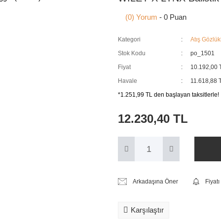
(0) Yorum
- 0 Puan
Kategori
Atış Gözlük
Stok Kodu
po_1501
Fiyat
10.192,00 
Havale
11.618,88 T
*1.251,99 TL den başlayan taksitlerle!
12.230,40 TL
Arkadaşına Öner
Fiyat
Karşılaştır