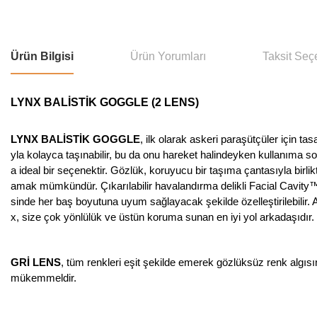
Ürün Bilgisi
Ürün Yorumları
Taksit Seç
LYNX BALİSTİK GOGGLE (2 LENS)
LYNX BALİSTİK GOGGLE
, ilk olarak askeri paraşütçüler için ta
yla kolayca taşınabilir, bu da onu hareket halindeyken kullanıma s
a ideal bir seçenektir. Gözlük, koruyucu bir taşıma çantasıyla birli
amak mümkündür. Çıkarılabilir havalandırma delikli Facial Cavity™ 
sinde her baş boyutuna uyum sağlayacak şekilde özelleştirilebilir. Ayr
x, size çok yönlülük ve üstün koruma sunan en iyi yol arkadaşıdır.
GRİ LENS
, tüm renkleri eşit şekilde emerek gözlüksüz renk algıs
mükemmeldir.