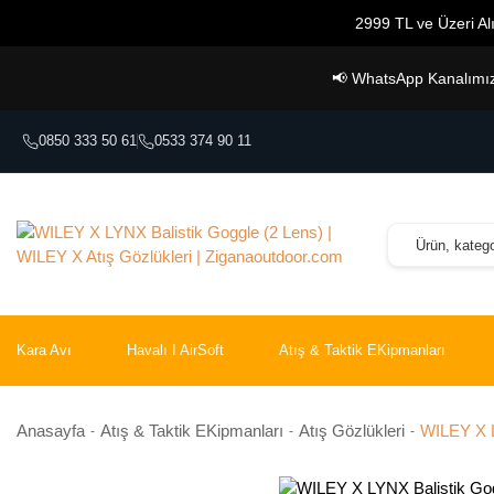
2999 TL ve Üzeri Alı
📢
WhatsApp Kanalımız A
0850 333 50 61
0533 374 90 11
Kara Avı
Havalı I AirSoft
Atış & Taktik EKipmanları
Anasayfa
Atış & Taktik EKipmanları
Atış Gözlükleri
WILEY X L