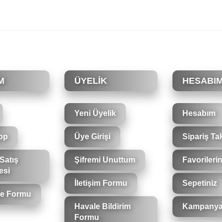
rsiz gördüğünüz noktaları öneri formunu kullanarak tarafımıza iletebilirsiniz.
Bu ürüne ilk yorumu siz yapın!
Yorum Yaz
M
ÜYELİK
HESABI
Yeni Üyelik
Hesabım
pp
Üye Girişi
Sipariş Ta
Satış
Şifremi Unuttum
Favorilerin
esi
İletişim Formu
Sepetiniz
Gönder
ade Formu
Havale Bildirim
Kampanya
Formu