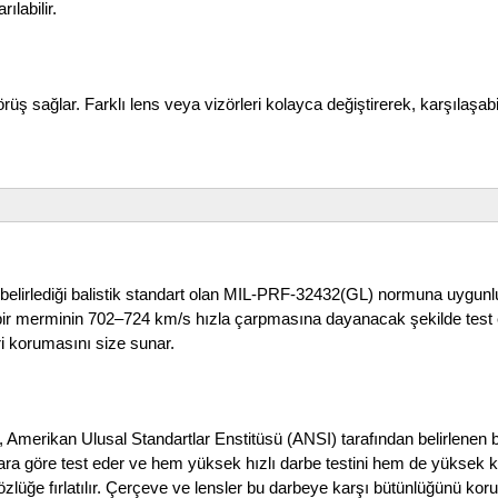
ılabilir.
üş sağlar. Farklı lens veya vizörleri kolayca değiştirerek, karşılaşabi
elirlediği balistik standart olan MIL-PRF-32432(GL) normuna uygunluk
k bir merminin 702–724 km/s hızla çarpmasına dayanacak şekilde test ed
iri korumasını size sunar.
merikan Ulusal Standartlar Enstitüsü (ANSI) tarafından belirlenen belir
ara göre test eder ve hem yüksek hızlı darbe testini hem de yüksek kü
özlüğe fırlatılır. Çerçeve ve lensler bu darbeye karşı bütünlüğünü koru