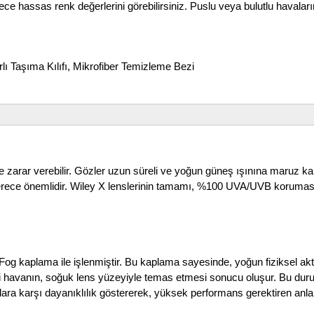
ce hassas renk değerlerini görebilirsiniz. Puslu veya bulutlu havaları
aşıma Kılıfı, Mikrofiber Temizleme Bezi
de zarar verebilir. Gözler uzun süreli ve yoğun güneş ışınına maruz ka
rece önemlidir. Wiley X lenslerinin tamamı, %100 UVA/UVB koruması su
og kaplama ile işlenmiştir. Bu kaplama sayesinde, yoğun fiziksel akti
 havanın, soğuk lens yüzeyiyle temas etmesi sonucu oluşur. Bu durum
lara karşı dayanıklılık göstererek, yüksek performans gerektiren anlard