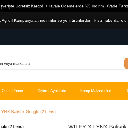
şverişte Ücretsiz Kargo!
Havale Ödemelerde %5 İndirim
Vade Farks
çıldı! Kampanyalar, indirimler ve yeni ürünlerden ilk siz haberdar olu
Optik | Fener
Giyim I Ayakkabı
Kamp Malzemeleri
D
YNX Balistik Goggle (2 Lens)
WILEY X LYNX Balistik