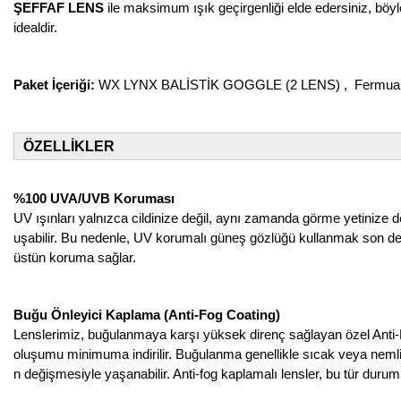
ŞEFFAF LENS
ile maksimum ışık geçirgenliği elde edersiniz, böyle
idealdir.
Paket İçeriği:
WX LYNX BALİSTİK GOGGLE (2 LENS) , Fermuarlı T
ÖZELLİKLER
%100 UVA/UVB Koruması
UV ışınları yalnızca cildinize değil, aynı zamanda görme yetinize 
uşabilir. Bu nedenle, UV korumalı güneş gözlüğü kullanmak son de
üstün koruma sağlar.
Buğu Önleyici Kaplama (Anti-Fog Coating)
Lenslerimiz, buğulanmaya karşı yüksek direnç sağlayan özel Anti-F
oluşumu minimuma indirilir. Buğulanma genellikle sıcak veya nemli
n değişmesiyle yaşanabilir. Anti-fog kaplamalı lensler, bu tür durum