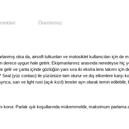
enekleri
Önerileriniz
sarlanmış olsa da, airsoft tutkunları ve motosiklet kullanıcıları için d
on derece uygun hale getirir. Ekipmanlarınız arasında neredeyse hiç 
kte gelir ve çanta içinde gözlüğün yanı sıra iki ekstra lens takımı için
Seal (yüz contası) ile yüzünüze tam oturur ve dış etkenlere karşı kor
ıca, sarı ve light rust (açık kızıl) lensler ayrı olarak temin edilebilir
ını korur. Parlak ışık koşullarında mükemmeldir, maksimum parlama aza