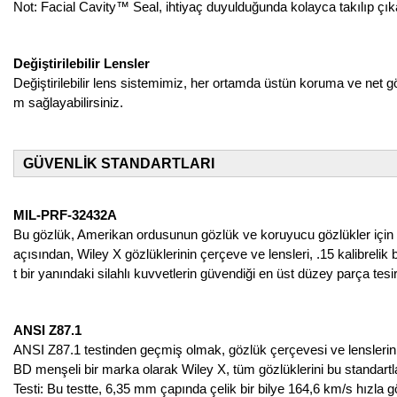
Not: Facial Cavity™ Seal, ihtiyaç duyulduğunda kolayca takılıp çıkar
Değiştirilebilir Lensler
Değiştirilebilir lens sistemimiz, her ortamda üstün koruma ve net gör
m sağlayabilirsiniz.
GÜVENLİK STANDARTLARI
MIL-PRF-32432A
Bu gözlük, Amerikan ordusunun gözlük ve koruyucu gözlükler için b
açısından, Wiley X gözlüklerinin çerçeve ve lensleri, .15 kalibreli
t bir yanındaki silahlı kuvvetlerin güvendiği en üst düzey parça tes
ANSI Z87.1
ANSI Z87.1 testinden geçmiş olmak, gözlük çerçevesi ve lenslerin, A
BD menşeli bir marka olarak Wiley X, tüm gözlüklerini bu standartl
Testi: Bu testte, 6,35 mm çapında çelik bir bilye 164,6 km/s hızla g