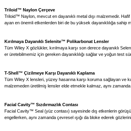
Triloid™ Naylon Çerçeve
Triloid™ Naylon, mevcut en dayanıklı metal dışı malzemedir. Hafif
ayan en önemli etkenlerden biri de bu yüksek dayanıklılığa sahip m
Kırılmaya Dayanıklı Selenite™ Polikarbonat Lensler
Tüm Wiley X gözlükler, kırılmaya karşı son derece dayanıklı Selenit
er üretebilmemiz için gereken dayanıklılığı sağlar ve yoğun test sü
T-Shell™ Çizilmeye Karşı Dayanıklı Kaplama
Tüm Wiley X lensleri, yüzey hasarına karşı koruma sağlayan ve kull
malzemeden üretilmiş lensler elde etmekle kalmaz, aynı zamanda b
Facial Cavity™ Sızdırmazlık Contası
Facial Cavity™ Seal (yüz contası) sayesinde dış etkenlerin görüşünü
engellerken, aynı zamanda çevresel ışığı da bloke ederek gözlerin