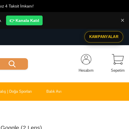
ız 4 Taksit İmkanı!
✕
n.
👉 Kanala Katıl
KAMPANYALAR
Hesabım
Sepetim
alış | Doğa Sporları
Balık Avı
 Goggle (2 Lens)