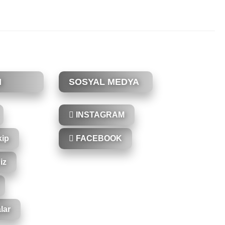
M
SOSYAL MEDYA
INSTAGRAM
kip
FACEBOOK
iz
lar