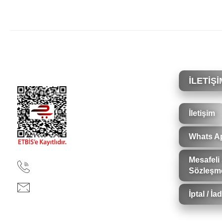
Bu ürünün fiyat bilgisi, resim, ürün açıklamalarında ve diğer konularda yete
Görüş ve önerileriniz için teşekkür ederiz.
Ürün resmi kalitesiz, bozuk veya görüntülenemiyor.
Ürün açıklamasında eksik bilgiler bulunuyor.
İLETİŞİ
Ürün bilgilerinde hatalar bulunuyor.
Ürün fiyatı diğer sitelerden daha pahalı.
İletişim
Bu ürüne benzer farklı alternatifler olmalı.
Whats A
Mesafeli 
90850 333 50 61
Sözleşm
ankara@ziganaav.com
İptal / İ