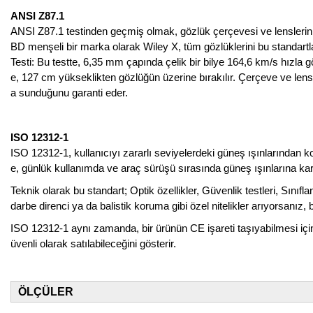
ANSI Z87.1
ANSI Z87.1 testinden geçmiş olmak, gözlük çerçevesi ve lenslerin, A
BD menşeli bir marka olarak Wiley X, tüm gözlüklerini bu standartl
Testi: Bu testte, 6,35 mm çapında çelik bir bilye 164,6 km/s hızla g
e, 127 cm yükseklikten gözlüğün üzerine bırakılır. Çerçeve ve lens
a sunduğunu garanti eder.
ISO 12312-1
ISO 12312-1, kullanıcıyı zararlı seviyelerdeki güneş ışınlarından koru
e, günlük kullanımda ve araç sürüşü sırasında güneş ışınlarına kar
Teknik olarak bu standart; Optik özellikler, Güvenlik testleri, Sın
darbe direnci ya da balistik koruma gibi özel nitelikler arıyorsanız, 
ISO 12312-1 aynı zamanda, bir ürünün CE işareti taşıyabilmesi içi
üvenli olarak satılabileceğini gösterir.
ÖLÇÜLER