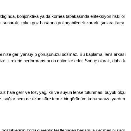
ldığında, konjonktiva ya da kornea tabakasında enfeksiyon riski ol
narak, kalıcı göz hasarına yol açabilecek zararlı ışınlara karşı
zlerinize geri yansıyıp görüşünüzü bozmaz. Bu kaplama, lens arkası
ze filtrelerin performansını da optimize eder. Sonuç olarak, daha k
 hâle gelir ve toz, yağ, kir ve suyun lense tutunması büyük ölçü
nizi sağlar hem de uzun süre temiz bir görünüm korumanıza yardım
özlüklerinin zorlu güvenlik testlerinden başarıyla geçmesini sağl