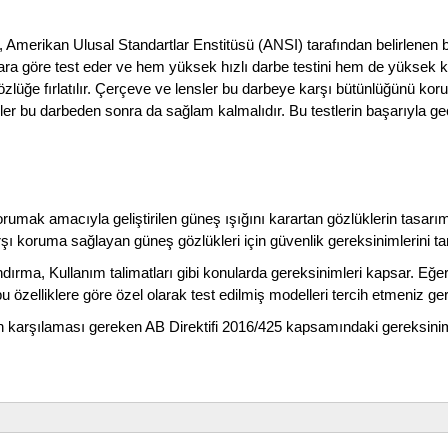
merikan Ulusal Standartlar Enstitüsü (ANSI) tarafından belirlenen belir
ara göre test eder ve hem yüksek hızlı darbe testini hem de yüksek kü
özlüğe fırlatılır. Çerçeve ve lensler bu darbeye karşı bütünlüğünü koru
ler bu darbeden sonra da sağlam kalmalıdır. Bu testlerin başarıyla g
mak amacıyla geliştirilen güneş ışığını karartan gözlüklerin tasarımı ve
şı koruma sağlayan güneş gözlükleri için güvenlik gereksinimlerini ta
ıflandırma, Kullanım talimatları gibi konularda gereksinimleri kapsar.
bu özelliklere göre özel olarak test edilmiş modelleri tercih etmeniz ger
n karşılaması gereken AB Direktifi 2016/425 kapsamındaki gereksiniml