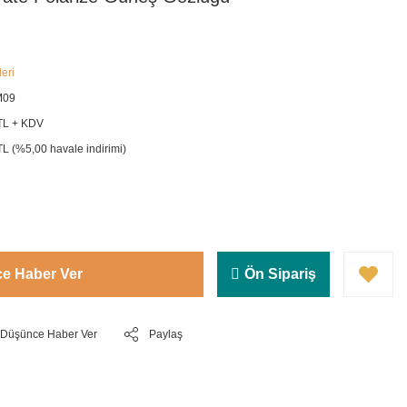
leri
M09
TL + KDV
L (%5,00 havale indirimi)
ce Haber Ver
Ön Sipariş
ı Düşünce Haber Ver
Paylaş