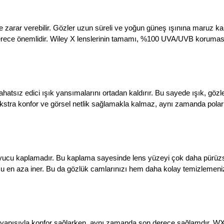
de zarar verebilir. Gözler uzun süreli ve yoğun güneş ışınına maruz ka
rece önemlidir. Wiley X lenslerinin tamamı, %100 UVA/UVB koruması su
hatsız edici ışık yansımalarını ortadan kaldırır. Bu sayede ışık, gö
ekstra konfor ve görsel netlik sağlamakla kalmaz, aynı zamanda polari
yucu kaplamadır. Bu kaplama sayesinde lens yüzeyi çok daha pürüzsüz
umu en aza iner. Bu da gözlük camlarınızı hem daha kolay temizleme
 yapısıyla konfor sağlarken, aynı zamanda son derece sağlamdır. WX g