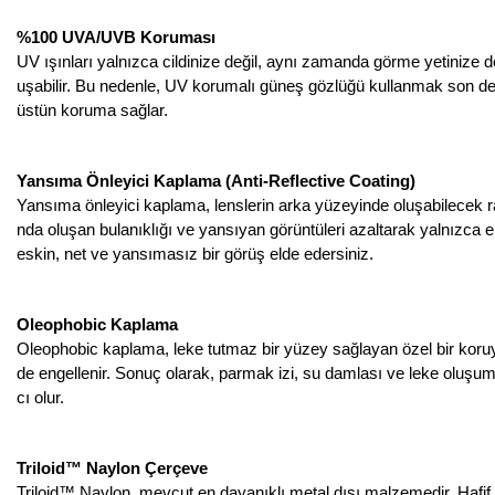
%100 UVA/UVB Koruması
UV ışınları yalnızca cildinize değil, aynı zamanda görme yetinize 
uşabilir. Bu nedenle, UV korumalı güneş gözlüğü kullanmak son de
üstün koruma sağlar.
Yansıma Önleyici Kaplama (Anti-Reflective Coating)
Yansıma önleyici kaplama, lenslerin arka yüzeyinde oluşabilecek ra
nda oluşan bulanıklığı ve yansıyan görüntüleri azaltarak yalnızca 
eskin, net ve yansımasız bir görüş elde edersiniz.
Oleophobic Kaplama
Oleophobic kaplama, leke tutmaz bir yüzey sağlayan özel bir koru
de engellenir. Sonuç olarak, parmak izi, su damlası ve leke oluş
cı olur.
Triloid™ Naylon Çerçeve
Triloid™ Naylon, mevcut en dayanıklı metal dışı malzemedir. Hafif