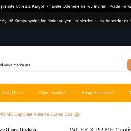
şverişte Ücretsiz Kargo!
Havale Ödemelerde %5 İndirim
Vade Farks
çıldı! Kampanyalar, indirimler ve yeni ürünlerden ilk siz haberdar olu
Optik | Fener
Giyim I Ayakkabı
Kamp Malzemeleri
D
RIME Captivate Polarize Güneş Gözlüğü
WILEY X PRIME Captiv