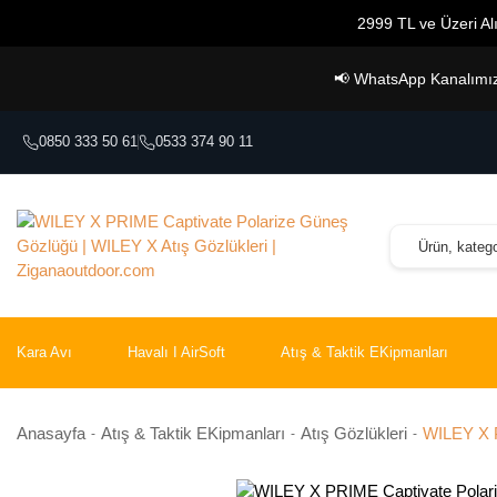
2999 TL ve Üzeri Alı
📢
WhatsApp Kanalımız A
0850 333 50 61
0533 374 90 11
Kara Avı
Havalı I AirSoft
Atış & Taktik EKipmanları
Anasayfa
Atış & Taktik EKipmanları
Atış Gözlükleri
WILEY X P