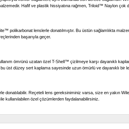
alzemedir. Hafif ve plastik hissiyatına rağmen, Triloid™ Naylon çok 
e™ polikarbonat lenslerle donatılmıştır. Bu üstün sağlamlıkta malzeme, 
reçlerinden başarıyla geçer.
anım ömrünü uzatan özel T-Shell™ çizilmeye karşı dayanıklı kaplama i
u üst düzey sert kaplama sayesinde uzun ömürlü ve dayanıklı bir le
erle donatılabilir. Reçeteli lens gereksiniminiz varsa, size en yakın Wi
ile kullanılabilen özel çözümlerden faydalanabilirsiniz.