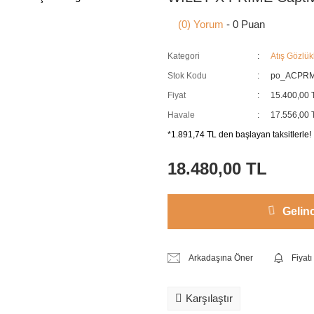
(0) Yorum
- 0 Puan
Kategori
Atış Gözlük
Stok Kodu
po_ACPR
Fiyat
15.400,00 
Havale
17.556,00 T
*1.891,74 TL den başlayan taksitlerle!
18.480,00 TL
Gelin
Arkadaşına Öner
Fiyat
Karşılaştır