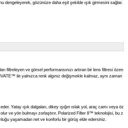
unu dengeleyerek, gözünüze daha eşit şekilde ışık girmesini sağlar.
ı filtreleyen ve görsel performansınızı artıran bir lens filtresi özen
 CAPTIVATE™ ile yalnızca renk algınız değişmekle kalmaz, aynı zaman
 eder. Yatay ışık dalgaları, dikey ışığın ıslak yol, araç camı veya öz
ur ve yön bulmayı zorlaştırır. Polarized Filter 8™ teknolojisi, bu z
nluğu yaşamadan net ve konforlu bir görüş elde edersiniz.