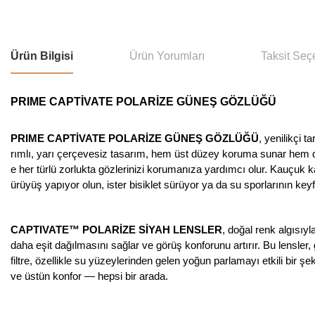
Ürün Bilgisi
Ürün Yorumları
Taksit Seç
PRIME CAPTİVATE POLARİZE GÜNEŞ GÖZLÜĞÜ
PRIME CAPTİVATE POLARİZE GÜNEŞ GÖZLÜĞÜ
, yenilikçi 
rımlı, yarı çerçevesiz tasarım, hem üst düzey koruma sunar hem 
e her türlü zorlukta gözlerinizi korumanıza yardımcı olur. Kauçuk k
ürüyüş yapıyor olun, ister bisiklet sürüyor ya da su sporlarının k
CAPTIVATE™ POLARİZE SİYAH LENSLER
, doğal renk algısıy
daha eşit dağılmasını sağlar ve görüş konforunu artırır. Bu lensle
filtre, özellikle su yüzeylerinden gelen yoğun parlamayı etkili bir şe
ve üstün konfor — hepsi bir arada.