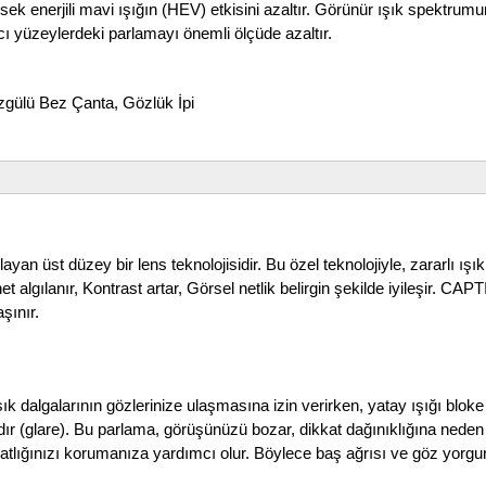
ek enerjili mavi ışığın (HEV) etkisini azaltır. Görünür ışık spektrum
ıcı yüzeylerdeki parlamayı önemli ölçüde azaltır.
ü Bez Çanta, Gözlük İpi
üst düzey bir lens teknolojisidir. Bu özel teknolojiyle, zararlı ışıklar
t algılanır, Kontrast artar, Görsel netlik belirgin şekilde iyileşir.
şınır.
şık dalgalarının gözlerinize ulaşmasına izin verirken, yatay ışığı bloke
ır (glare). Bu parlama, görüşünüzü bozar, dikkat dağınıklığına neden ol
atlığınızı korumanıza yardımcı olur. Böylece baş ağrısı ve göz yorgu