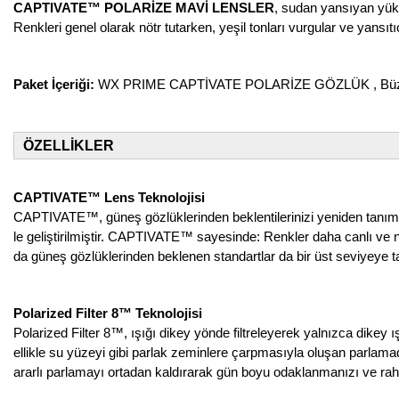
CAPTIVATE™ POLARİZE MAVİ LENSLER
, sudan yansıyan yüks
Renkleri genel olarak nötr tutarken, yeşil tonları vurgular ve yansıt
Paket İçeriği:
WX PRIME CAPTİVATE POLARİZE GÖZLÜK , Büzgül
ÖZELLİKLER
CAPTIVATE™ Lens Teknolojisi
CAPTIVATE™, güneş gözlüklerinden beklentilerinizi yeniden tanımlayan 
le geliştirilmiştir. CAPTIVATE™ sayesinde: Renkler daha canlı ve ne
da güneş gözlüklerinden beklenen standartlar da bir üst seviyeye ta
Polarized Filter 8™ Teknolojisi
Polarized Filter 8™, ışığı dikey yönde filtreleyerek yalnızca dikey ı
ellikle su yüzeyi gibi parlak zeminlere çarpmasıyla oluşan parlamad
ararlı parlamayı ortadan kaldırarak gün boyu odaklanmanızı ve rah