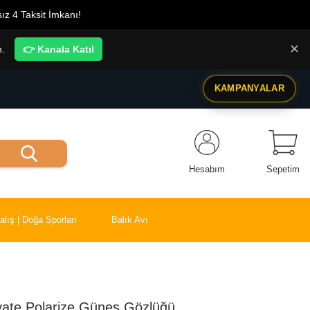
ız 4 Taksit İmkanı!
✕
n.
👉 Kanala Katıl
KAMPANYALAR
Hesabım
Sepetim
alış | Doğa Sporları
Balık Avı
ate Polarize Güneş Gözlüğü