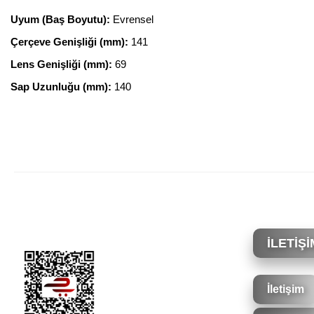
Uyum (Baş Boyutu):
Evrensel
Çerçeve Genişliği (mm):
141
Lens Genişliği (mm):
69
Sap Uzunluğu (mm):
140
Bu ürünün fiyat bilgisi, resim, ürün açıklamalarında ve diğer konularda yete
Görüş ve önerileriniz için teşekkür ederiz.
Ürün resmi kalitesiz, bozuk veya görüntülenemiyor.
Ürün açıklamasında eksik bilgiler bulunuyor.
İLETİŞİ
Ürün bilgilerinde hatalar bulunuyor.
Ürün fiyatı diğer sitelerden daha pahalı.
İletişim
Bu ürüne benzer farklı alternatifler olmalı.