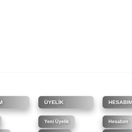
rsiz gördüğünüz noktaları öneri formunu kullanarak tarafımıza iletebilirsiniz.
Bu ürüne ilk yorumu siz yapın!
Yorum Yaz
M
ÜYELİK
HESABI
Yeni Üyelik
Hesabım