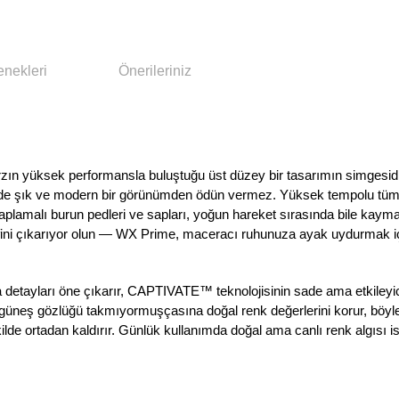
enekleri
Önerileriniz
tarzın yüksek performansla buluştuğu üst düzey bir tasarımın simgesid
de şık ve modern bir görünümden ödün vermez. Yüksek tempolu tüm a
aplamalı burun pedleri ve sapları, yoğun hareket sırasında bile kayma
eyfini çıkarıyor olun — WX Prime, maceracı ruhunuza ayak uydurmak iç
la detayları öne çıkarır, CAPTIVATE™ teknolojisinin sade ama etkileyic
r, güneş gözlüğü takmıyormuşçasına doğal renk değerlerini korur, böyl
kilde ortadan kaldırır. Günlük kullanımda doğal ama canlı renk algısı ist