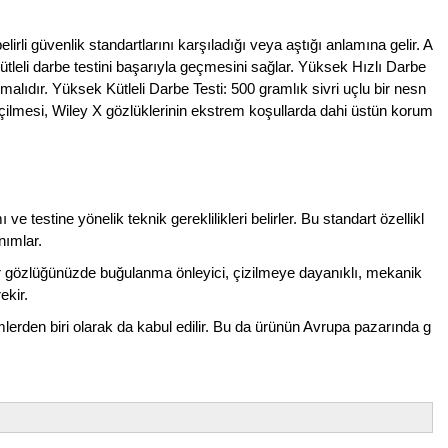
li güvenlik standartlarını karşıladığı veya aştığı anlamına gelir. A
tleli darbe testini başarıyla geçmesini sağlar. Yüksek Hızlı Darbe
malıdır. Yüksek Kütleli Darbe Testi: 500 gramlık sivri uçlu bir nesn
eçilmesi, Wiley X gözlüklerinin ekstrem koşullarda dahi üstün korum
 testine yönelik teknik gereklilikleri belirler. Bu standart özellikl
nımlar.
 Eğer gözlüğünüzde buğulanma önleyici, çizilmeye dayanıklı, mekanik
ekir.
erden biri olarak da kabul edilir. Bu da ürünün Avrupa pazarında g