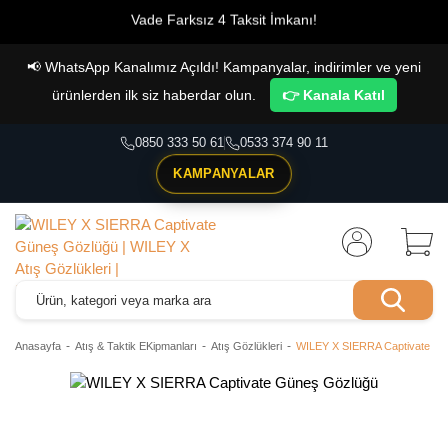
Vade Farksız 4 Taksit İmkanı!
📢
WhatsApp Kanalımız Açıldı! Kampanyalar, indirimler ve yeni
ürünlerden ilk siz haberdar olun.
👉 Kanala Katıl
0850 333 50 61
0533 374 90 11
KAMPANYALAR
Anasayfa
Atış & Taktik EKipmanları
Atış Gözlükleri
WILEY X SIERRA Captivate G