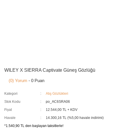
WILEY X SIERRA Captivate Güneş Gözlüğü
(0) Yorum
- 0 Puan
Kategori
Atış Gözlükleri
Stok Kodu
po_AC6SRA06
Fiyat
12.544,00 TL + KDV
Havale
14.300,16 TL (%5,00 havale indirimi)
*1.540,90 TL den başlayan taksitlerle!