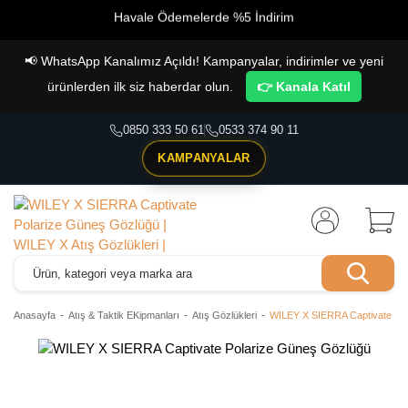
Havale Ödemelerde %5 İndirim
Vade Farksız 4 Taksit İmkanı!
📢
WhatsApp Kanalımız Açıldı! Kampanyalar, indirimler ve yeni
ürünlerden ilk siz haberdar olun.
👉 Kanala Katıl
0850 333 50 61
0533 374 90 11
KAMPANYALAR
Anasayfa
Atış & Taktik EKipmanları
Atış Gözlükleri
WILEY X SIERRA Captivate Po