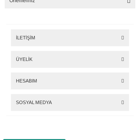
Önerileriniz
İLETİŞİM
ÜYELİK
HESABIM
SOSYAL MEDYA
Zigana Outdoor 2022 © Tüm Hakları Saklıdır. Kredi kartı bilgileriniz 256bit SSL
sertifikası ile korunmaktadır.