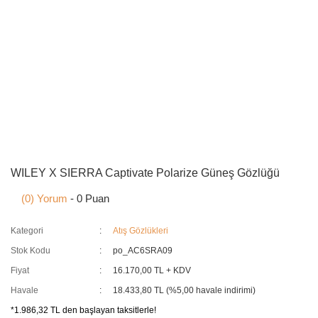
WILEY X SIERRA Captivate Polarize Güneş Gözlüğü
(0) Yorum
- 0 Puan
Kategori
Atış Gözlükleri
Stok Kodu
po_AC6SRA09
Fiyat
16.170,00 TL + KDV
Havale
18.433,80 TL (%5,00 havale indirimi)
*1.986,32 TL den başlayan taksitlerle!