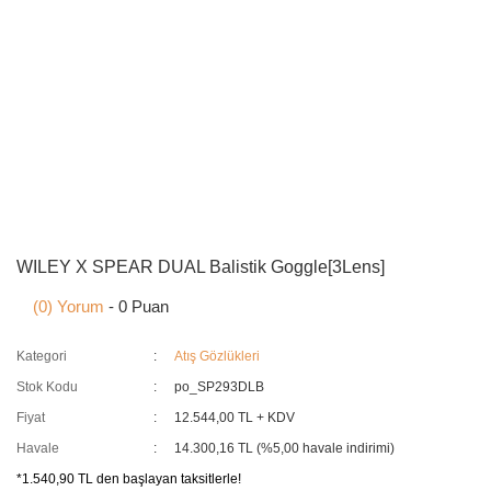
WILEY X SPEAR DUAL Balistik Goggle[3Lens]
(0) Yorum
- 0 Puan
Kategori
Atış Gözlükleri
Stok Kodu
po_SP293DLB
Fiyat
12.544,00 TL + KDV
Havale
14.300,16 TL (%5,00 havale indirimi)
*1.540,90 TL den başlayan taksitlerle!