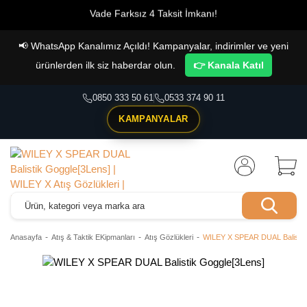
Vade Farksız 4 Taksit İmkanı!
📢
WhatsApp Kanalımız Açıldı! Kampanyalar, indirimler ve yeni
ürünlerden ilk siz haberdar olun.
👉 Kanala Katıl
0850 333 50 61
0533 374 90 11
KAMPANYALAR
Anasayfa
Atış & Taktik EKipmanları
Atış Gözlükleri
WILEY X SPEAR DUAL Balistik