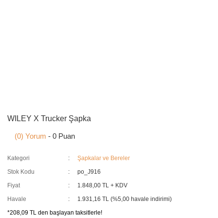
WILEY X Trucker Şapka
(0) Yorum
- 0 Puan
Kategori
Şapkalar ve Bereler
Stok Kodu
po_J916
Fiyat
1.848,00 TL + KDV
Havale
1.931,16 TL (%5,00 havale indirimi)
*208,09 TL den başlayan taksitlerle!