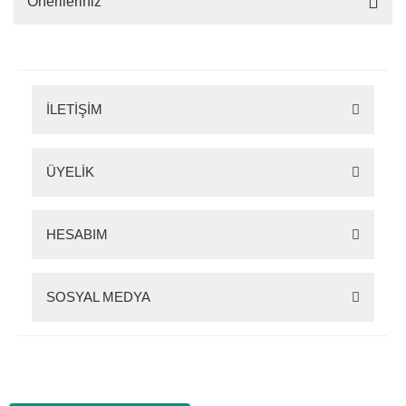
Önerileriniz
İLETİŞİM
ÜYELİK
HESABIM
SOSYAL MEDYA
Zigana Outdoor 2022 © Tüm Hakları Saklıdır. Kredi kartı bilgileriniz 256bit SSL
sertifikası ile korunmaktadır.