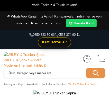
Vade Farksız 4 Taksit İmkanı!
📢
WhatsApp Kanalımız Açıldı! Kampanyalar, indirimler ve yeni
ürünlerden ilk siz haberdar olun.
👉 Kanala Katıl
0850 333 50 61
0533 374 90 11
KAMPANYALAR
Anasayfa
Giyim I Ayakkabı
Şapkalar ve Bereler
WILEY X Trucker Şapka