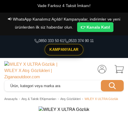
Vade Farksız 4 Taksit İmkanı!
📢
WhatsApp Kanalımız Açıldı! Kampanyalar, indirimler ve yeni
ürünlerden ilk siz haberdar olun.
👉 Kanala Katıl
0850 333 50 61
0533 374 90 11
KAMPANYALAR
Anasayfa
Atış & Taktik EKipmanları
Atış Gözlükleri
WILEY X ULTRA Gözlük