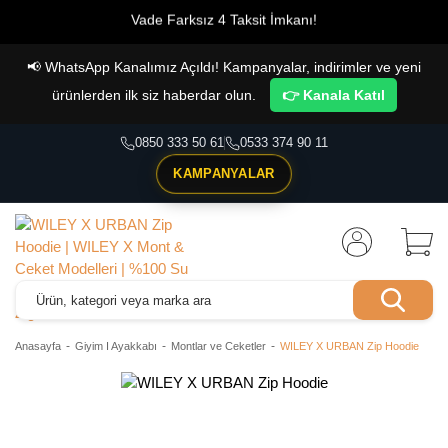
Vade Farksız 4 Taksit İmkanı!
📢
WhatsApp Kanalımız Açıldı! Kampanyalar, indirimler ve yeni
ürünlerden ilk siz haberdar olun.
👉 Kanala Katıl
0850 333 50 61
0533 374 90 11
KAMPANYALAR
Anasayfa
Giyim I Ayakkabı
Montlar ve Ceketler
WILEY X URBAN Zip Hoodie