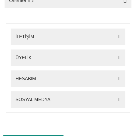
Önerileriniz
İLETİŞİM
ÜYELİK
HESABIM
SOSYAL MEDYA
Zigana Outdoor 2022 © Tüm Hakları Saklıdır. Kredi kartı bilgileriniz 256bit SSL
sertifikası ile korunmaktadır.