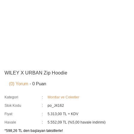
WILEY X URBAN Zip Hoodie
(0) Yorum
- 0 Puan
Kategori
Montlar ve Ceketler
Stok Kodu
po_J4162
Fiyat
5.313,00 TL + KDV
Havale
5.552,09 TL (%5,00 havale indirimi)
*598,26 TL den başlayan taksitlerle!