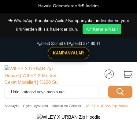
Havale Ödemelerde %5 İndirim
Vade Farksız 4 Taksit İmkanı!
📢
WhatsApp Kanalımız Açıldı! Kampanyalar, indirimler ve yeni
ürünlerden ilk siz haberdar olun.
👉 Kanala Katıl
0850 333 50 61
0533 374 90 11
KAMPANYALAR
Anasayfa
Giyim I Ayakkabı
Montlar ve Ceketler
WILEY X URBAN Zip Hoodie