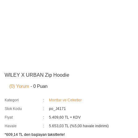
WILEY X URBAN Zip Hoodie
(0) Yorum
- 0 Puan
Kategori
Montlar ve Ceketler
Stok Kodu
po_J4171
Fiyat
5.409,60 TL + KDV
Havale
5.653,03 TL (%5,00 havale indirimi)
*609,14 TL den başlayan taksitlerle!