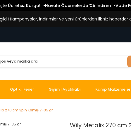
işte Ücretsiz Kargo!
Havale Ödemelerde %5 İndirim
Vade Fa
ldı! Kampanyalar, indirimler ve yeni ürünlerden ilk siz haberdar o
Optik | Fener
Giyim I Ayakkabı
Kamp Malzemeler
lix 270 cm Spin Kamış 7-35 gr
Wily Metalix 270 cm 