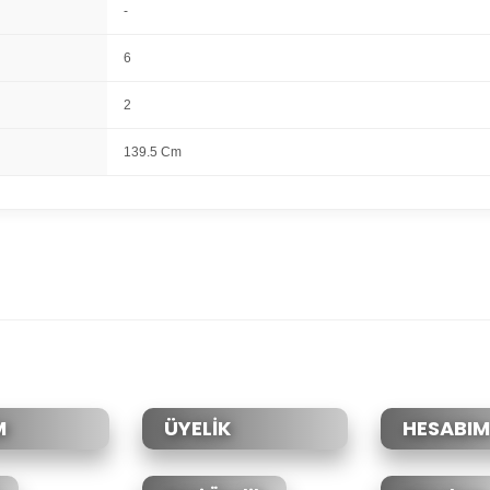
-
6
2
139.5 Cm
da yetersiz gördüğünüz noktaları öneri formunu kullanarak tarafımıza il
Bu ürüne ilk yorumu siz yapın!
Yorum Yaz
M
ÜYELİK
HESABIM