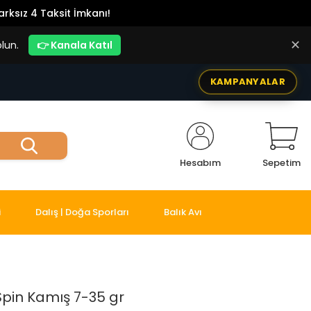
rksız 4 Taksit İmkanı!
✕
lun.
👉 Kanala Katıl
KAMPANYALAR
Hesabım
Sepetim
i
Dalış | Doğa Sporları
Balık Avı
Spin Kamış 7-35 gr