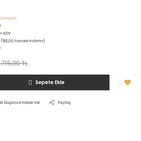
Kamışları
0
L + KDV
L (%5,00 havale indirimi)
!
1.715,00 TL
Sepete Ekle
atı Düşünce Haber Ver
Paylaş