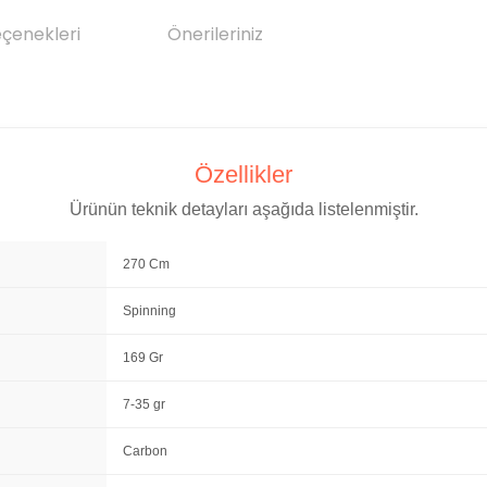
eçenekleri
Önerileriniz
Özellikler
Ürünün teknik detayları aşağıda listelenmiştir.
270 Cm
Spinning
169 Gr
7-35 gr
Carbon