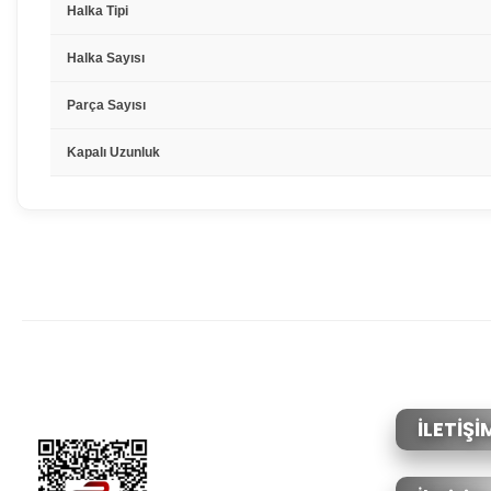
Halka Tipi
Halka Sayısı
Parça Sayısı
Kapalı Uzunluk
Bu ürünün fiyat bilgisi, resim, ürün açıklamalarında ve diğer konular
Görüş ve önerileriniz için teşekkür ederiz.
Ürün resmi kalitesiz, bozuk veya görüntülenemiyor.
Ürün açıklamasında eksik bilgiler bulunuyor.
Ürün bilgilerinde hatalar bulunuyor.
İLETİŞİ
Ürün fiyatı diğer sitelerden daha pahalı.
Bu ürüne benzer farklı alternatifler olmalı.