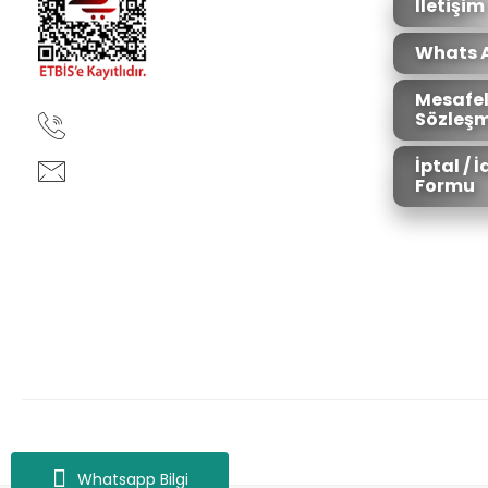
İletişim
Whats 
Mesafel
Sözleşm
90850 333 50 61
İptal / 
ankara@ziganaav.com
Formu
Zigana Outdoor 2022 © Tüm Hakları Saklıdır. Kredi kartı bilgileriniz 25
Whatsapp Bilgi