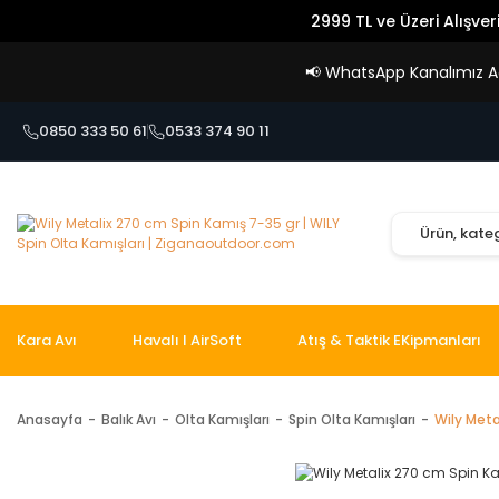
2999 TL ve Üzeri Alışver
📢
WhatsApp Kanalımız Açı
0850 333 50 61
0533 374 90 11
Kara Avı
Havalı I AirSoft
Atış & Taktik EKipmanları
Anasayfa
Balık Avı
Olta Kamışları
Spin Olta Kamışları
Wily Meta