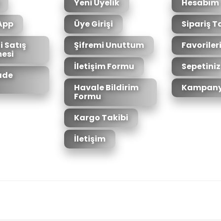
Yeni Üyelik
Hesabım
App
Üye Girişi
Sipariş T
i Satış
Şifremi Unuttum
Favoriler
esi
Gönder
İletişim Formu
Sepetiniz
İade
Havale Bildirim
Kampany
Formu
Kargo Takibi
İletişim
6bit SSL sertifikası ile korunmaktadır.