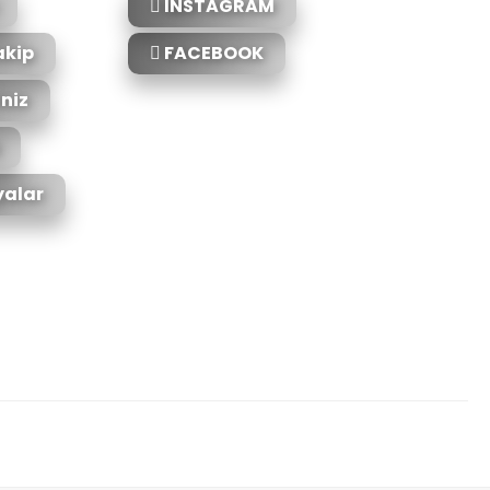
INSTAGRAM
akip
FACEBOOK
iniz
alar