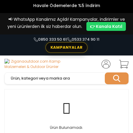
Havale Ödemelerde %5 İndirim
Vade Farksız 4 Taksit İmkanı!
📢
WhatsApp Kanalımız Açıldı! Kampanyalar, indirimler ve
yeni ürünlerden ilk siz haberdar olun.
👉 Kanala Katıl
0850 333 50 61
0533 374 90 11
KAMPANYALAR
Ürün Bulunamadı.