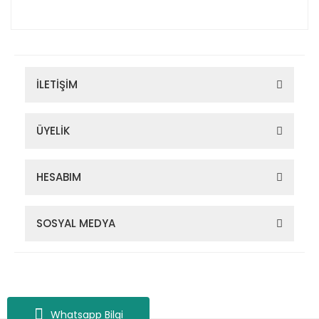
İLETİŞİM
ÜYELİK
HESABIM
SOSYAL MEDYA
Zigana Outdoor 2022 © Tüm Hakları Saklıdır. Kredi kartı bilgileriniz
256bit SSL sertifikası ile korunmaktadır.
Whatsapp Bilgi