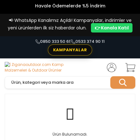
Havale Ödemelerde %5 İndirim
Vade Farksız 4 Taksit İmkanı!
📢
WhatsApp Kanalımız Açıldı! Kampanyalar, indirimler ve
yeni ürünlerden ilk siz haberdar olun.
👉 Kanala Katıl
0850 333 50 61
0533 374 90 11
KAMPANYALAR
Ürün Bulunamadı.