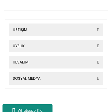
İLETİŞİM
ÜYELİK
HESABIM
SOSYAL MEDYA
Zigana Outdoor 2022 © Tüm Hakları Saklıdır. Kredi kartı bilgileriniz
256bit SSL sertifikası ile korunmaktadır.
Whatsapp Bilgi