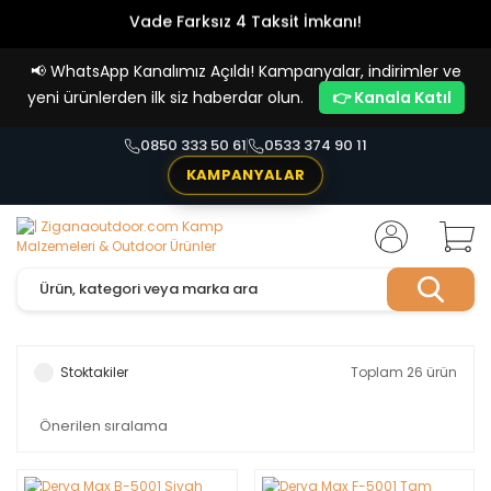
Vade Farksız 4 Taksit İmkanı!
📢
WhatsApp Kanalımız Açıldı! Kampanyalar, indirimler ve
yeni ürünlerden ilk siz haberdar olun.
👉 Kanala Katıl
0850 333 50 61
0533 374 90 11
KAMPANYALAR
Stoktakiler
Toplam 26 ürün