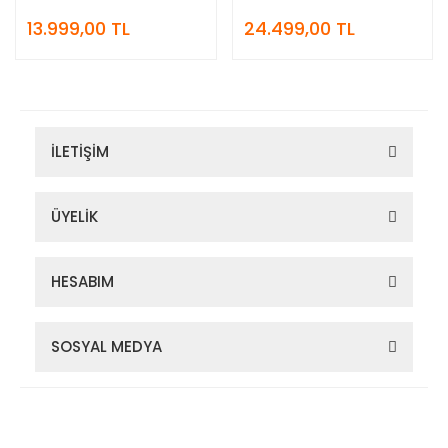
13.999,00 TL
24.499,00 TL
İLETİŞİM
ÜYELİK
HESABIM
SOSYAL MEDYA
Zigana Outdoor 2022 © Tüm Hakları Saklıdır. Kredi kartı bilgileriniz
256bit SSL sertifikası ile korunmaktadır.