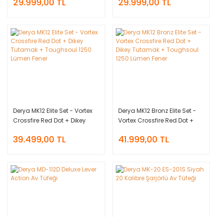
29.999,00 TL
29.999,00 TL
Derya MK12 Elite Set - Vortex
Derya MK12 Bronz Elite Set -
Crossfire Red Dot + Dikey
Vortex Crossfire Red Dot +
Tutamak + Toughsoul 1250
Dikey Tutamak + Toughsoul
39.499,00 TL
41.999,00 TL
Lümen Fener
1250 Lümen Fener