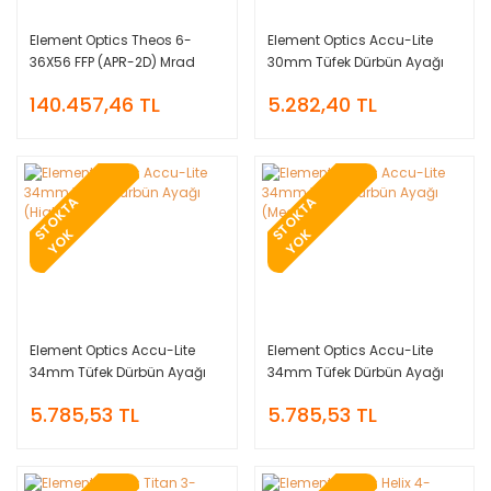
Element Optics Theos 6-
Element Optics Accu-Lite
36X56 FFP (APR-2D) Mrad
30mm Tüfek Dürbün Ayağı
Tüfek Dürbünü
(Low)
140.457,46 TL
5.282,40 TL
T
O
K
T
A
Y
O
T
O
K
T
A
Y
O
S
K
S
K
Element Optics Accu-Lite
Element Optics Accu-Lite
34mm Tüfek Dürbün Ayağı
34mm Tüfek Dürbün Ayağı
(High)
(Medium)
5.785,53 TL
5.785,53 TL