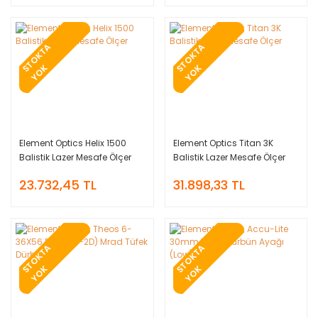
T
O
K
T
A
Y
O
T
O
K
T
A
Y
O
S
K
S
K
Element Optics Helix 1500
Element Optics Titan 3K
Balistik Lazer Mesafe Ölçer
Balistik Lazer Mesafe Ölçer
23.732,45 TL
31.898,33 TL
T
O
K
T
A
Y
O
T
O
K
T
A
Y
O
S
K
S
K