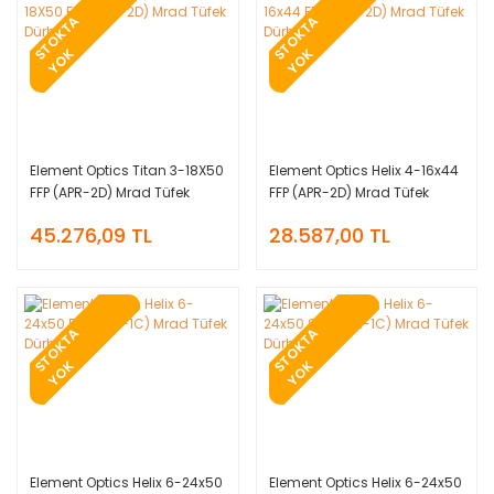
T
O
K
T
A
Y
O
T
O
K
T
A
Y
O
S
K
S
K
Element Optics Titan 3-18X50
Element Optics Helix 4-16x44
FFP (APR-2D) Mrad Tüfek
FFP (APR-2D) Mrad Tüfek
Dürbünü
Dürbünü
45.276,09 TL
28.587,00 TL
T
O
K
T
A
Y
O
T
O
K
T
A
Y
O
S
K
S
K
Element Optics Helix 6-24x50
Element Optics Helix 6-24x50