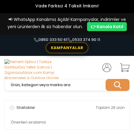
Vade Farksız 4 Taksit İmkanı!
📢
WhatsApp Kanalımız Açıldı! Kampanyalar, indirimler ve
yeni ürünlerden ilk siz haberdar olun.
👉 Kanala Katıl
0850 333 50 61
0533 374 90 11
KAMPANYALAR
Stoktakiler
Toplam 26 ürün