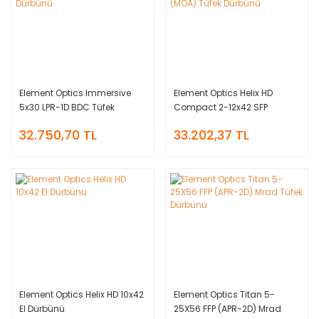
Element Optics Immersive
Element Optics Helix HD
5x30 LPR-1D BDC Tüfek
Compact 2-12x42 SFP
Dürbünü
RAPTR-1 (MOA) Tüfek
32.750,70 TL
33.202,37 TL
Dürbünü
Element Optics Helix HD 10x42
Element Optics Titan 5-
El Dürbünü
25X56 FFP (APR-2D) Mrad