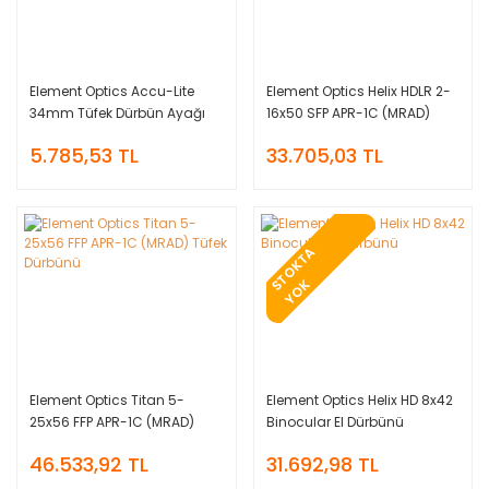
Element Optics Accu-Lite
Element Optics Helix HDLR 2-
34mm Tüfek Dürbün Ayağı
16x50 SFP APR-1C (MRAD)
(Low)
Tüfek Dürbünü
5.785,53 TL
33.705,03 TL
T
O
K
T
A
Y
O
S
K
Element Optics Titan 5-
Element Optics Helix HD 8x42
25x56 FFP APR-1C (MRAD)
Binocular El Dürbünü
Tüfek Dürbünü
46.533,92 TL
31.692,98 TL