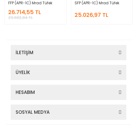
FFP (APR-1C) Mrad Tüfek
SFP (APR-1C) Mrad Tüfek
Dürbünü
Dürbünü
26.714,55 TL
25.026,97 TL
29.682,84 TL
İLETİŞİM
ÜYELİK
HESABIM
SOSYAL MEDYA
Zigana Outdoor 2022 © Tüm Hakları Saklıdır. Kredi kartı bilgileriniz