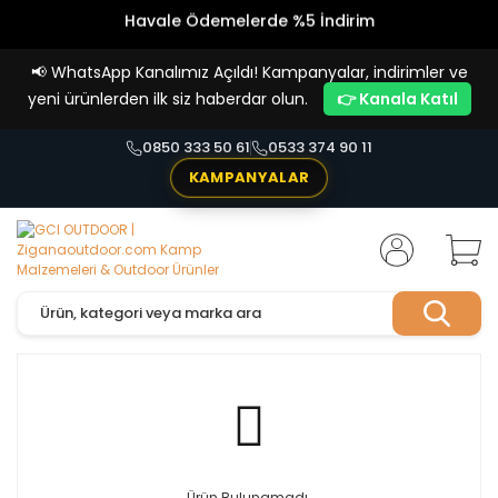
Havale Ödemelerde %5 İndirim
Vade Farksız 4 Taksit İmkanı!
📢
WhatsApp Kanalımız Açıldı! Kampanyalar, indirimler ve
yeni ürünlerden ilk siz haberdar olun.
👉 Kanala Katıl
0850 333 50 61
0533 374 90 11
KAMPANYALAR
Ürün Bulunamadı.