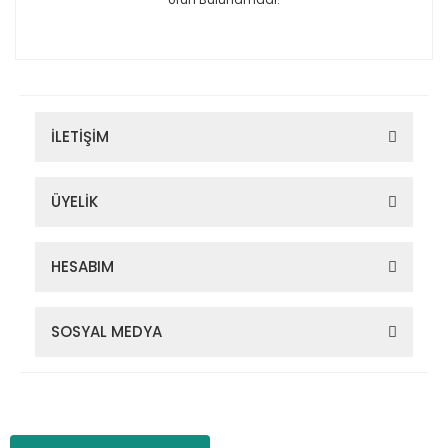
İLETİŞİM
ÜYELİK
HESABIM
SOSYAL MEDYA
Zigana Outdoor 2022 © Tüm Hakları Saklıdır. Kredi kartı bilgileriniz
256bit SSL sertifikası ile korunmaktadır.