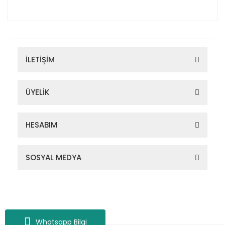
İLETİŞİM
ÜYELİK
HESABIM
SOSYAL MEDYA
Zigana Outdoor 2022 © Tüm Hakları Saklıdır. Kredi kartı bilgileriniz
256bit SSL sertifikası ile korunmaktadır.
Whatsapp Bilgi