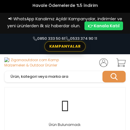
Havale Ödemelerde %5 İndirim
Vade Farksız 4 Taksit İmkanı!
📢
WhatsApp Kanalımız Açıldı! Kampanyalar, indirimler ve
yeni ürünlerden ilk siz haberdar olun.
👉 Kanala Katıl
0850 333 50 61
0533 374 90 11
KAMPANYALAR
Ürün Bulunamadı.