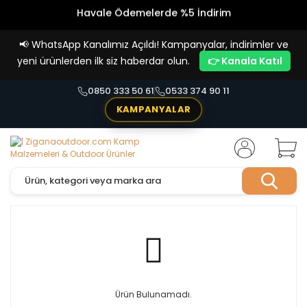
Havale Ödemelerde %5 İndirim
Vade Farksız 4 Taksit İmkanı!
📢
WhatsApp Kanalımız Açıldı! Kampanyalar, indirimler ve
yeni ürünlerden ilk siz haberdar olun.
👉 Kanala Katıl
0850 333 50 61
0533 374 90 11
KAMPANYALAR
Ürün Bulunamadı.