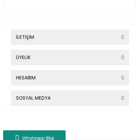
İLETİŞİM
ÜYELİK
HESABIM
SOSYAL MEDYA
Zigana Outdoor 2022 © Tüm Hakları Saklıdır. Kredi kartı bilgileriniz
256bit SSL sertifikası ile korunmaktadır.
Whatsapp Bilgi