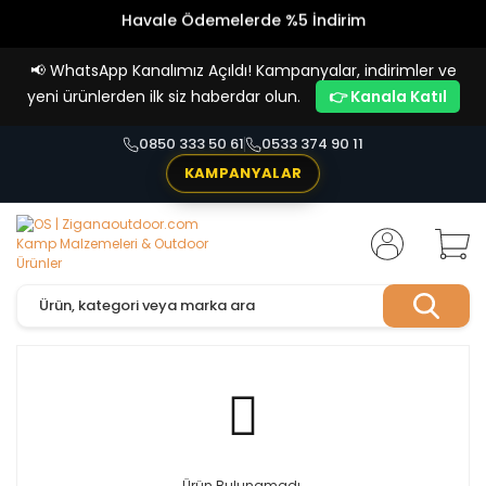
Havale Ödemelerde %5 İndirim
Vade Farksız 4 Taksit İmkanı!
📢
WhatsApp Kanalımız Açıldı! Kampanyalar, indirimler ve
yeni ürünlerden ilk siz haberdar olun.
👉 Kanala Katıl
0850 333 50 61
0533 374 90 11
KAMPANYALAR
Ürün Bulunamadı.