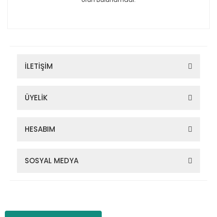
İLETİŞİM
ÜYELİK
HESABIM
SOSYAL MEDYA
Zigana Outdoor 2022 © Tüm Hakları Saklıdır. Kredi kartı bilgileriniz
256bit SSL sertifikası ile korunmaktadır.