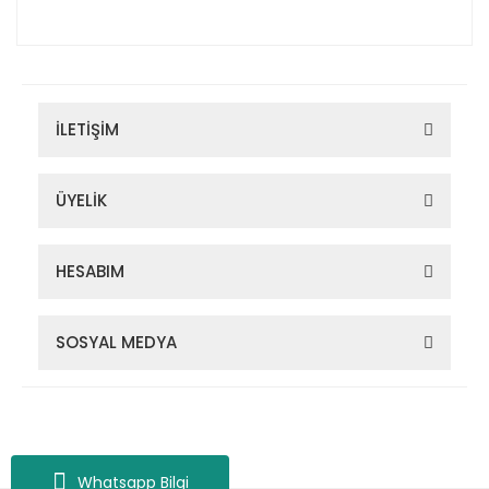
İLETİŞİM
ÜYELİK
HESABIM
SOSYAL MEDYA
Zigana Outdoor 2022 © Tüm Hakları Saklıdır. Kredi kartı bilgileriniz
256bit SSL sertifikası ile korunmaktadır.
Whatsapp Bilgi