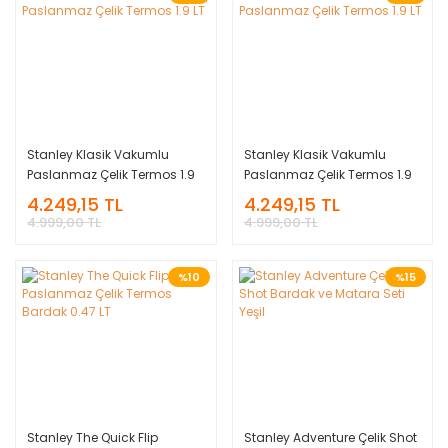
Stanley Klasik Vakumlu
Stanley Klasik Vakumlu
Paslanmaz Çelik Termos 1.9
Paslanmaz Çelik Termos 1.9
LT
LT
4.249,15 TL
4.249,15 TL
4.999,00 TL
4.999,00 TL
%10
%15
Stanley The Quick Flip
Stanley Adventure Çelik Shot