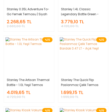
Stanley 0.35L Adventure To-
Stanley 1.4L Classic
Go Yemek Termosu | Siyah
Legendary Bottle Green -
Efsane Stanley Termos Yeşil
2.268,65 TL
3.779,10 TL
2.669,00 TL
4.199,00 TL
%15
%15
Stanley The Artisan Thermal
Stanley The Quick Flip
Bottle - 1.0L Yeşil Termos
Paslanmaz Çelik Termos
Bardak 0.47 LT - Açık Yeşil
4.019,65 TL
1.699,15 TL
4.729,00 TL
1.999,00 TL
%15
%15