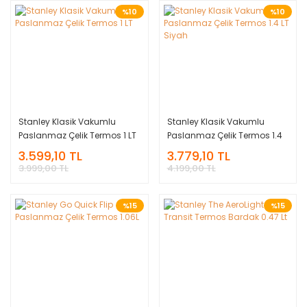
%10
%10
Stanley Klasik Vakumlu
Stanley Klasik Vakumlu
Paslanmaz Çelik Termos 1 LT
Paslanmaz Çelik Termos 1.4
LT Siyah
3.599,10 TL
3.779,10 TL
3.999,00 TL
4.199,00 TL
%15
%15