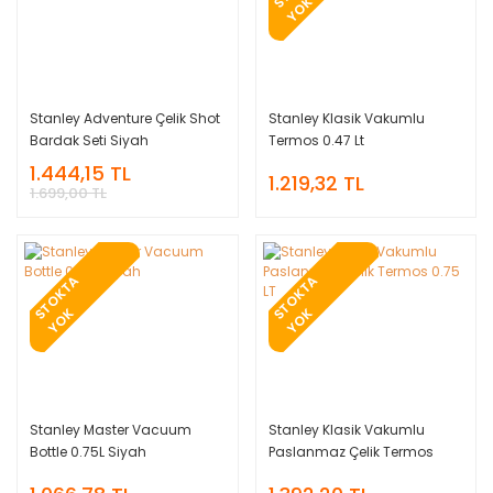
S
K
Stanley Adventure Çelik Shot
Stanley Klasik Vakumlu
Bardak Seti Siyah
Termos 0.47 Lt
1.444,15 TL
1.219,32 TL
1.699,00 TL
T
O
K
T
A
Y
O
T
O
K
T
A
Y
O
S
K
S
K
Stanley Master Vacuum
Stanley Klasik Vakumlu
Bottle 0.75L Siyah
Paslanmaz Çelik Termos
0.75 LT