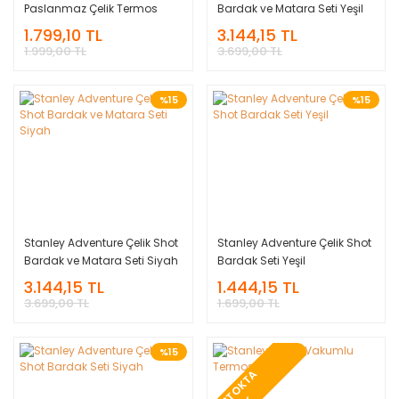
Paslanmaz Çelik Termos
Bardak ve Matara Seti Yeşil
Bardak 0.47 LT
1.799,10 TL
3.144,15 TL
1.999,00 TL
3.699,00 TL
%15
%15
Stanley Adventure Çelik Shot
Stanley Adventure Çelik Shot
Bardak ve Matara Seti Siyah
Bardak Seti Yeşil
3.144,15 TL
1.444,15 TL
3.699,00 TL
1.699,00 TL
%15
T
O
K
T
A
Y
O