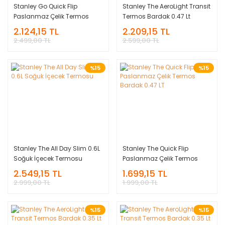
Stanley Go Quick Flip
Stanley The AeroLight Transit
Paslanmaz Çelik Termos
Termos Bardak 0.47 Lt
1.06L
2.124,15 TL
2.209,15 TL
2.499,00 TL
2.599,00 TL
%15
%15
Stanley The All Day Slim 0.6L
Stanley The Quick Flip
Soğuk İçecek Termosu
Paslanmaz Çelik Termos
Bardak 0.47 LT
2.549,15 TL
1.699,15 TL
2.999,00 TL
1.999,00 TL
%15
%15