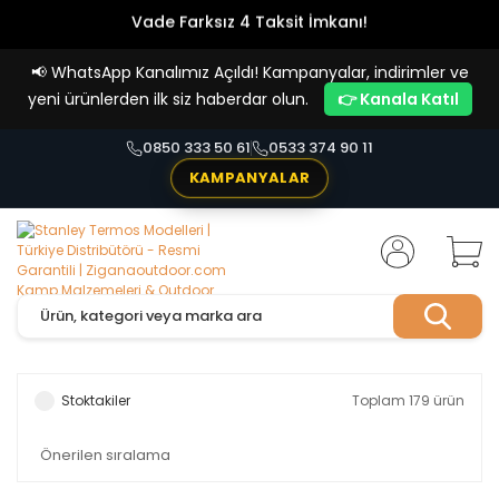
Vade Farksız 4 Taksit İmkanı!
📢
WhatsApp Kanalımız Açıldı! Kampanyalar, indirimler ve
yeni ürünlerden ilk siz haberdar olun.
👉 Kanala Katıl
0850 333 50 61
0533 374 90 11
KAMPANYALAR
Stoktakiler
Toplam 179 ürün