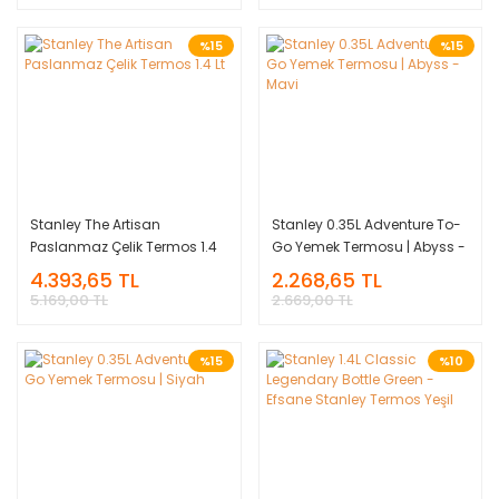
%15
%15
Stanley The Artisan
Stanley 0.35L Adventure To-
Paslanmaz Çelik Termos 1.4
Go Yemek Termosu | Abyss -
Lt
Mavi
4.393,65 TL
2.268,65 TL
5.169,00 TL
2.669,00 TL
%15
%10