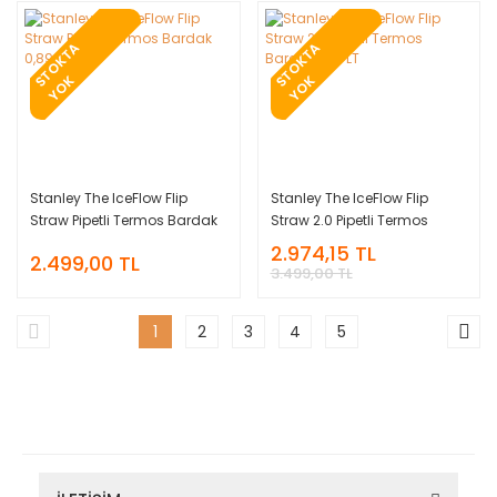
T
O
K
T
A
Y
O
T
O
K
T
A
Y
O
S
K
S
K
Stanley The IceFlow Flip
Stanley The IceFlow Flip
Straw Pipetli Termos Bardak
Straw 2.0 Pipetli Termos
0,89 LT
Bardak 1,06 LT
2.974,15 TL
2.499,00 TL
3.499,00 TL
1
2
3
4
5