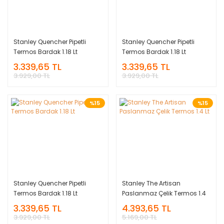
Stanley Quencher Pipetli
Stanley Quencher Pipetli
Termos Bardak 1.18 Lt
Termos Bardak 1.18 Lt
3.339,65 TL
3.339,65 TL
3.929,00 TL
3.929,00 TL
%15
%15
Stanley Quencher Pipetli
Stanley The Artisan
Termos Bardak 1.18 Lt
Paslanmaz Çelik Termos 1.4
Lt
3.339,65 TL
4.393,65 TL
3.929,00 TL
5.169,00 TL