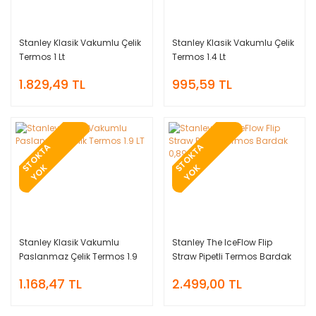
Stanley Klasik Vakumlu Çelik
Stanley Klasik Vakumlu Çelik
Termos 1 Lt
Termos 1.4 Lt
1.829,49 TL
995,59 TL
T
O
K
T
A
Y
O
T
O
K
T
A
Y
O
S
K
S
K
Stanley Klasik Vakumlu
Stanley The IceFlow Flip
Paslanmaz Çelik Termos 1.9
Straw Pipetli Termos Bardak
LT
0,89 LT
1.168,47 TL
2.499,00 TL