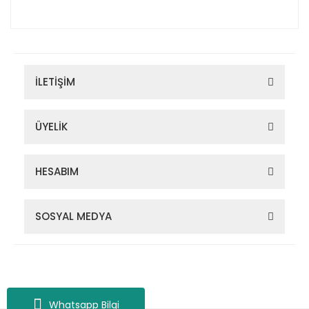
İLETİŞİM
ÜYELİK
HESABIM
SOSYAL MEDYA
Zigana Outdoor 2022 © Tüm Hakları Saklıdır. Kredi kartı bilgileriniz
256bit SSL sertifikası ile korunmaktadır.
Whatsapp Bilgi