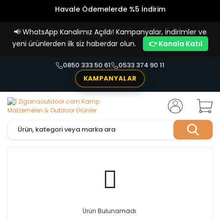
Havale Ödemelerde %5 İndirim
Vade Farksız 4 Taksit İmkanı!
📢
WhatsApp Kanalımız Açıldı! Kampanyalar, indirimler ve
yeni ürünlerden ilk siz haberdar olun.
👉 Kanala Katıl
0850 333 50 61
0533 374 90 11
KAMPANYALAR
Ürün Bulunamadı.