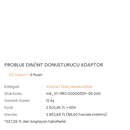
PROBLUE DIN/INT DONUSTURUCU ADAPTOR
(0) Yorum
- 0 Puan
Kategori
Yüzme / Dalış Aksesuarları
Stok Kodu
mk_01.1.PRO.000000DY-05.000
Garanti Süresi
12 Ay
Fiyat
2.502,36 TL + KDV
Havale
2.852,69 TL (%5,00 havale indirimi)
*307,39 TL den başlayan taksitlerle!