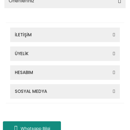
Önerileriniz
İLETİŞİM
ÜYELİK
HESABIM
SOSYAL MEDYA
Zigana Outdoor 2022 © Tüm Hakları Saklıdır. Kredi kartı bilgileriniz
256bit SSL sertifikası ile korunmaktadır.
Whatsapp Bilgi