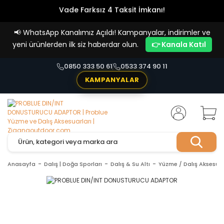
Vade Farksız 4 Taksit İmkanı!
📢
WhatsApp Kanalımız Açıldı! Kampanyalar, indirimler ve
yeni ürünlerden ilk siz haberdar olun.
👉 Kanala Katıl
0850 333 50 61
0533 374 90 11
KAMPANYALAR
Anasayfa
Dalış | Doğa Sporları
Dalış & Su Altı
Yüzme / Dalış Aksesuar