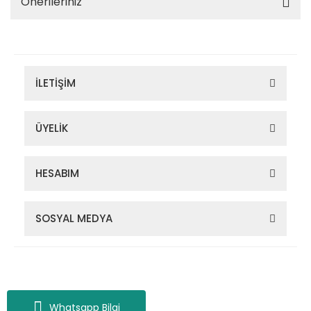
Önerileriniz
İLETİŞİM
ÜYELİK
HESABIM
SOSYAL MEDYA
Zigana Outdoor 2022 © Tüm Hakları Saklıdır. Kredi kartı bilgileriniz
256bit SSL sertifikası ile korunmaktadır.
Whatsapp Bilgi