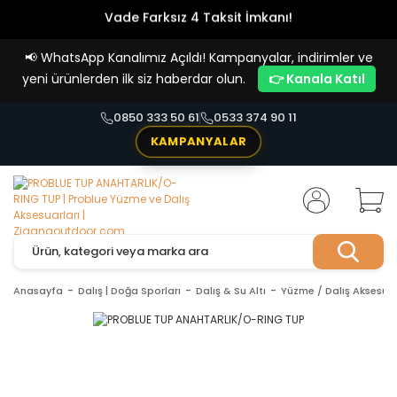
Vade Farksız 4 Taksit İmkanı!
📢
WhatsApp Kanalımız Açıldı! Kampanyalar, indirimler ve
yeni ürünlerden ilk siz haberdar olun.
👉 Kanala Katıl
0850 333 50 61
0533 374 90 11
KAMPANYALAR
Anasayfa
Dalış | Doğa Sporları
Dalış & Su Altı
Yüzme / Dalış Aksesuar