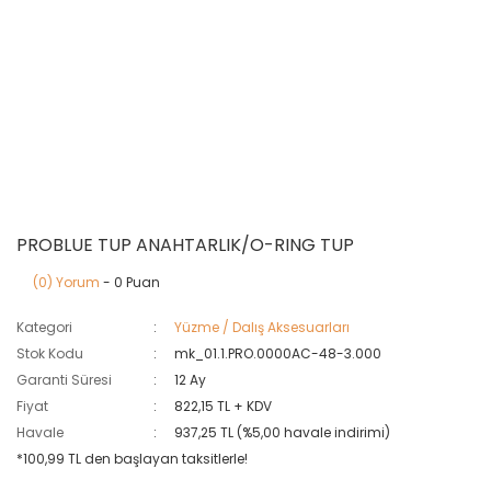
PROBLUE TUP ANAHTARLIK/O-RING TUP
(0) Yorum
- 0 Puan
Kategori
Yüzme / Dalış Aksesuarları
Stok Kodu
mk_01.1.PRO.0000AC-48-3.000
Garanti Süresi
12 Ay
Fiyat
822,15 TL + KDV
Havale
937,25 TL (%5,00 havale indirimi)
*100,99 TL den başlayan taksitlerle!